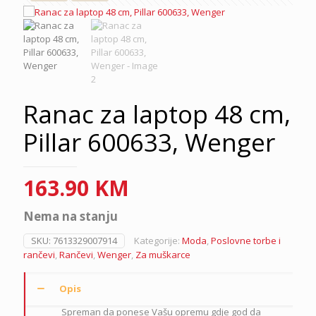
Ranac za laptop 48 cm,
Pillar 600633, Wenger
163.90
KM
Nema na stanju
SKU:
7613329007914
Kategorije:
Moda
,
Poslovne torbe i
rančevi
,
Rančevi
,
Wenger
,
Za muškarce
Opis
Spreman da ponese Vašu opremu gdje god da