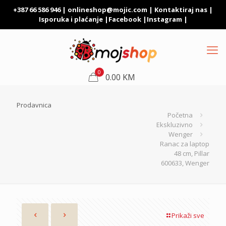
+387 66 586 946 |
onlineshop@mojic.com
|
Kontaktiraj nas
|
Isporuka i plaćanje
|
Facebook
|
Instagram
|
0
0.00 KM
Prodavnica
Početna
Ekskluzivno
Wenger
Ranac za laptop
48 cm, Pillar
600633, Wenger
Prikaži sve