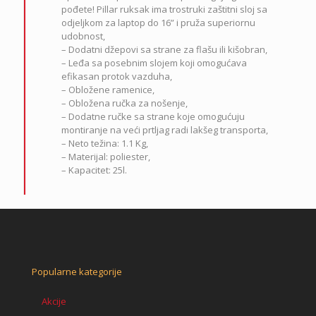
pođete! Pillar ruksak ima trostruki zaštitni sloj sa
odjeljkom za laptop do 16” i pruža superiornu
udobnost,
– Dodatni džepovi sa strane za flašu ili kišobran,
– Leđa sa posebnim slojem koji omogućava
efikasan protok vazduha,
– Obložene ramenice,
– Obložena ručka za nošenje,
– Dodatne ručke sa strane koje omogućuju
montiranje na veći prtljag radi lakšeg transporta,
– Neto težina: 1.1 Kg,
– Materijal: poliester,
– Kapacitet: 25l.
Popularne kategorije
Akcije