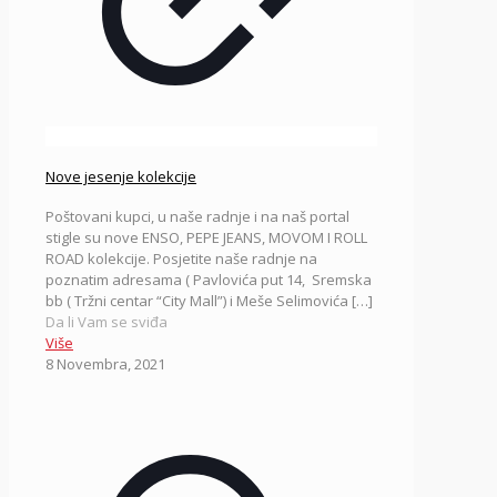
Nove jesenje kolekcije
Poštovani kupci, u naše radnje i na naš portal
stigle su nove ENSO, PEPE JEANS, MOVOM I ROLL
ROAD kolekcije. Posjetite naše radnje na
poznatim adresama ( Pavlovića put 14, Sremska
bb ( Tržni centar “City Mall”) i Meše Selimovića
[…]
Da li Vam se sviđa
Više
8 Novembra, 2021