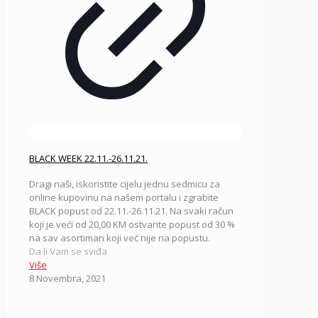
BLACK WEEK 22.11.-26.11.21.
Dragi naši, iskoristite cijelu jednu sedmicu za
online kupovinu na našem portalu i zgrabite
BLACK popust od 22.11.-26.11.21. Na svaki račun
koji je veći od 20,00 KM ostvarite popust od 30 %
na sav asortiman koji već nije na popustu.
Da li Vam se sviđa
Više
8 Novembra, 2021