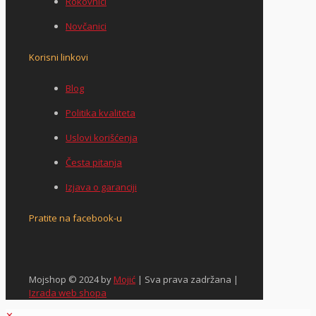
Rokovnici
Novčanici
Korisni linkovi
Blog
Politika kvaliteta
Uslovi korišćenja
Česta pitanja
Izjava o garanciji
Pratite na facebook-u
Mojshop © 2024 by
Mojić
| Sva prava zadržana |
Izrada web shopa
✕