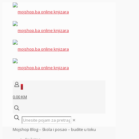
0
0.00 KM
✕
Mojshop Blog – škola i posao – budite u toku