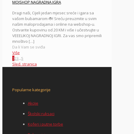
MOJSHOP NAGRADNA IGRA
Dragi naši, Cijeli jedan mjesec sreće i igara sa
vašom bubamarom 🐞! Sreću preuzmite u svim
našim maloprodajama i online na webshop-u.
Ostvarite kupovinu od 20 KM i više i učestvujte u
VEEELIKOJ NAGRADNOJ IGRI. Za vas smo pripremili
mnoštvo
[…]
Da li Vam se sviđa
Više
1
2
3
...
5
Sled. stranica
Popularne kategorije
Akcije
Školski ruksaci
Koferi i putne torbe