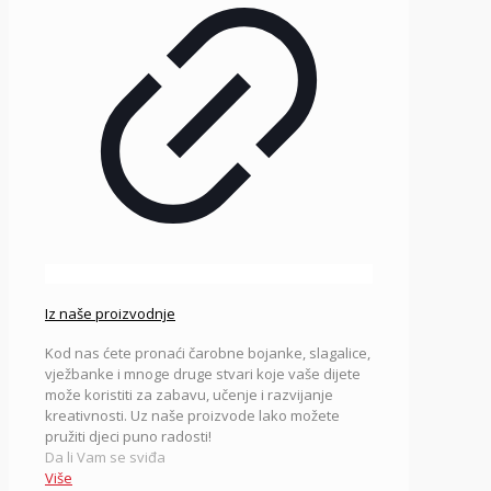
Iz naše proizvodnje
Kod nas ćete pronaći čarobne bojanke, slagalice,
vježbanke i mnoge druge stvari koje vaše dijete
može koristiti za zabavu, učenje i razvijanje
kreativnosti. Uz naše proizvode lako možete
pružiti djeci puno radosti!
Da li Vam se sviđa
Više