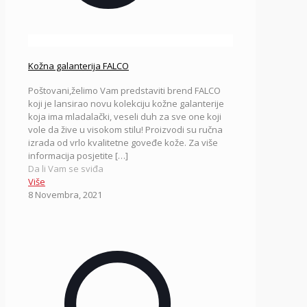
Kožna galanterija FALCO
Poštovani,želimo Vam predstaviti brend FALCO
koji je lansirao novu kolekciju kožne galanterije
koja ima mladalački, veseli duh za sve one koji
vole da žive u visokom stilu! Proizvodi su ručna
izrada od vrlo kvalitetne goveđe kože. Za više
informacija posjetite
[…]
Da li Vam se sviđa
Više
8 Novembra, 2021