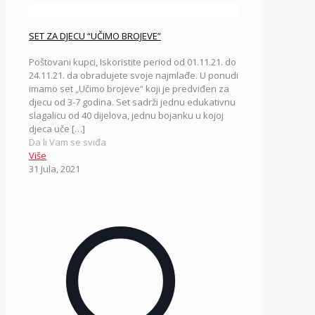
SET ZA DJECU “UČIMO BROJEVE”
Poštovani kupci, Iskoristite period od 01.11.21. do
24.11.21. da obradujete svoje najmlađe. U ponudi
imamo set „Učimo brojeve“ koji je predviđen za
djecu od 3-7 godina. Set sadrži jednu edukativnu
slagalicu od 40 dijelova, jednu bojanku u kojoj
djeca uče
[…]
Da li Vam se sviđa
Više
31 Jula, 2021