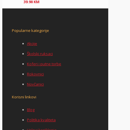
39.90
KM
Popularne kategorije
Akcije
Školski ruksaci
Koferi i putne torbe
Rokovnici
Novčanici
Korisni linkovi
Blog
Politika kvaliteta