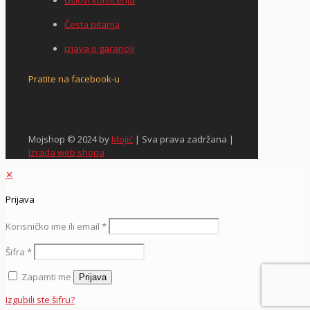
Uslovi korišćenja
Česta pitanja
Izjava o garanciji
Pratite na facebook-u
Mojshop © 2024 by
Mojić
| Sva prava zadržana |
Izrada web shopa
✕
Prijava
Korisničko ime ili email
*
Šifra
*
Zapamti me
Prijava
Izgubili ste šifru?