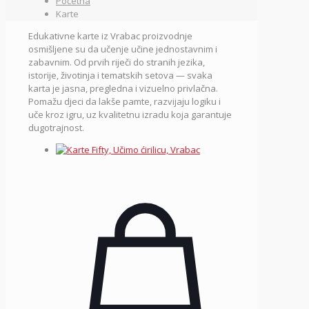
Početna
Karte
Edukativne karte iz Vrabac proizvodnje
osmišljene su da učenje učine jednostavnim i
zabavnim. Od prvih riječi do stranih jezika,
istorije, životinja i tematskih setova — svaka
karta je jasna, pregledna i vizuelno privlačna.
Pomažu djeci da lakše pamte, razvijaju logiku i
uče kroz igru, uz kvalitetnu izradu koja garantuje
dugotrajnost.