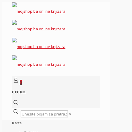
0
0.00 KM
✕
Karte