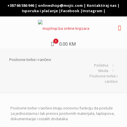
+387 66 586 946 |
onlineshop@mojic.com
|
Kontaktiraj nas
|
Isporuka i plaćanje
|
Facebook
|
Instagram
|
0
0.00 KM
Poslovne torbe i rančevi
Početna
Moda
Poslovne torbe i
rančevi
Poslovne torbe i rančevi imaju osnovnu funkciju da posluže
za jednostavna i lak prenos poslovnih materijala, laptopova,
dokumentacije i ostalih dodataka.