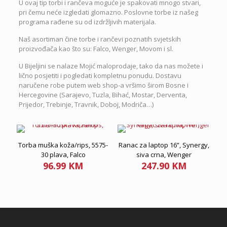
U ovaj tip torbi i rančeva moguće je spakovati mnogo stvari,
pri čemu neće izgledati glomazno. Poslovne torbe iz našeg
programa rađene su od izdržljivih materijala.
Naš asortiman čine torbe i rančevi poznatih svjetskih
proizvođača kao što su: Falco, Wenger, Movom i sl.
U Bijeljini se nalaze Mojić maloprodaje, tako da nas možete i
lično posjetiti i pogledati kompletnu ponudu. Dostavu
naručene robe putem web shop-a vršimo širom Bosne i
Hercegovine (Sarajevo, Tuzla, Bihać, Mostar, Derventa,
Prijedor, Trebinje, Travnik, Doboj, Modriča…)
Torba muška koža/rips, 5575-
Ranac za laptop 16”, Synergy,
30 plava, Falco
siva crna, Wenger
96.99
KM
247.90
KM