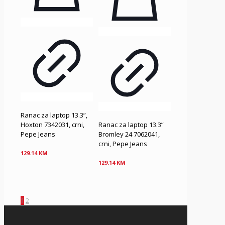
Ranac za laptop 13.3”,
Hoxton 7342031, crni,
Ranac za laptop 13.3”
Pepe Jeans
Bromley 24 7062041,
crni, Pepe Jeans
129.14
KM
129.14
KM
1
2