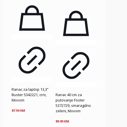
Ranac za laptop 13,3”
Buster 5342221, crni,
Ranac 40 cm za
Movom
putovanje Foster
5372729, smaragdno
zeleni, Movom
87.94
KM
89.90
KM