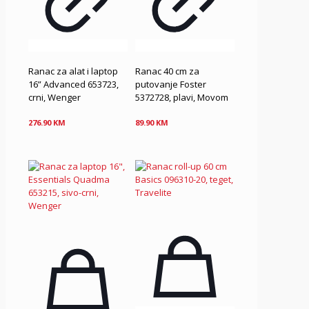
Ranac za alat i laptop
Ranac 40 cm za
16” Advanced 653723,
putovanje Foster
crni, Wenger
5372728, plavi, Movom
276.90
KM
89.90
KM