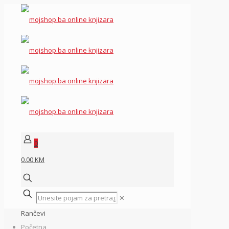
0
0.00 KM
✕
Rančevi
Početna