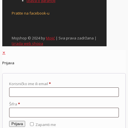
Izjava o garanciji
Pratite na facebook-u
Mojshop © 2024 by
Mojić
| Sva prava zadržana |
Izrada web shopa
✕
Prijava
Korisničko ime ili email
*
Šifra
*
Prijava
Zapamti me