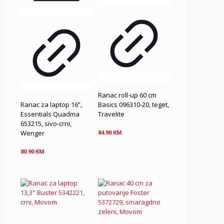
Ranac roll-up 60 cm
Ranac za laptop 16”,
Basics 096310-20, teget,
Essentials Quadma
Travelite
653215, sivo-crni,
Wenger
84.90
KM
80.90
KM