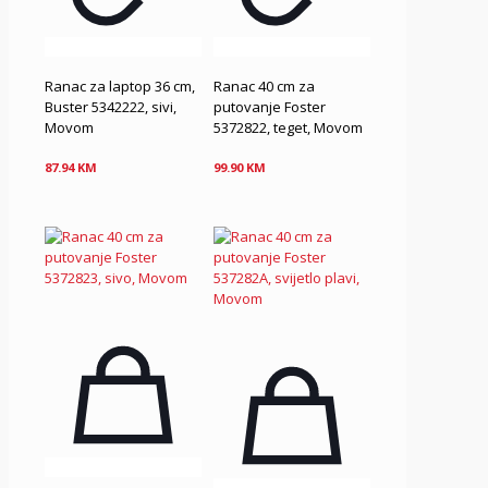
Ranac za laptop 36 cm,
Ranac 40 cm za
Buster 5342222, sivi,
putovanje Foster
Movom
5372822, teget, Movom
87.94
KM
99.90
KM