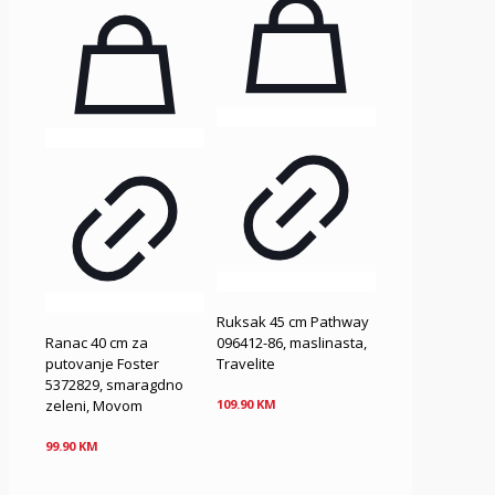
Ruksak 45 cm Pathway
Ranac 40 cm za
096412-86, maslinasta,
putovanje Foster
Travelite
5372829, smaragdno
zeleni, Movom
109.90
KM
99.90
KM