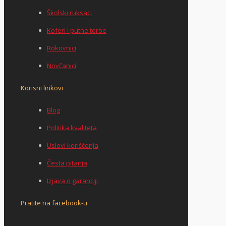
Školski ruksaci
Koferi i putne torbe
Rokovnici
Novčanici
Korisni linkovi
Blog
Politika kvaliteta
Uslovi korišćenja
Česta pitanja
Izjava o garanciji
Pratite na facebook-u