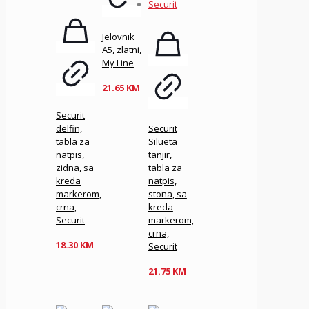
Jelovnik
A5, zlatni,
My Line
21.65
KM
Securit
delfin,
Securit
tabla za
Silueta
natpis,
tanjir,
zidna, sa
tabla za
kreda
natpis,
markerom,
stona, sa
crna,
kreda
Securit
markerom,
crna,
18.30
KM
Securit
21.75
KM