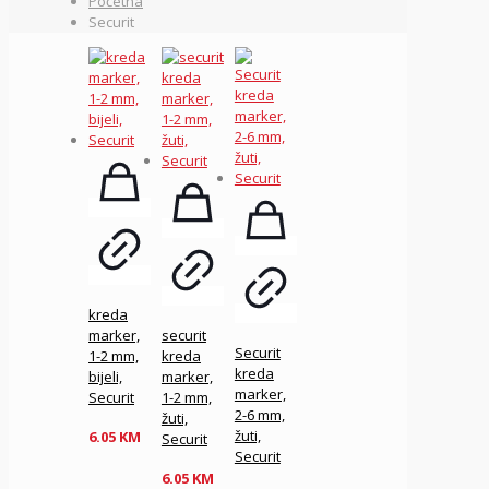
Početna
Securit
kreda
marker,
securit
Securit
1-2 mm,
kreda
kreda
bijeli,
marker,
marker,
Securit
1-2 mm,
2-6 mm,
žuti,
žuti,
6.05
KM
Securit
Securit
6.05
KM