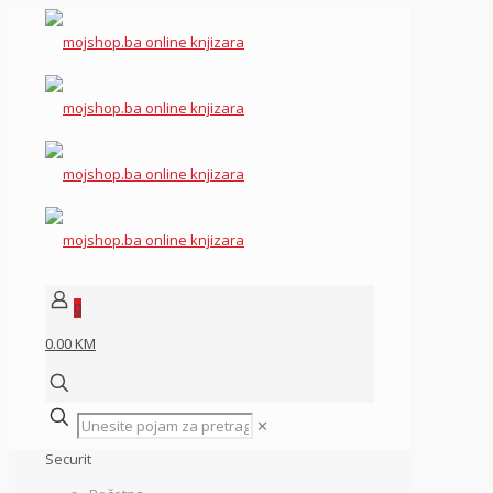
0
0.00 KM
✕
Securit