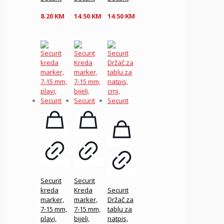
8.20
KM
14.50
KM
14.50
KM
Securit
Securit
kreda
Kreda
Securit
marker,
marker,
Držač za
7-15 mm,
7-15 mm,
tablu za
plavi,
bijeli,
natpis,