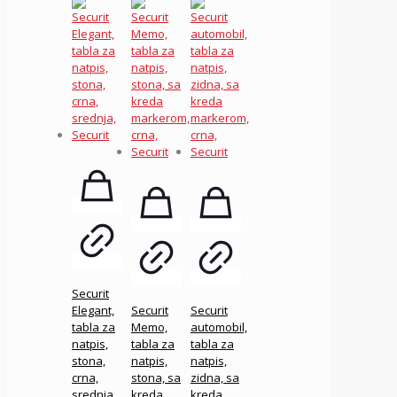
Securit
Elegant,
Securit
Securit
tabla za
Memo,
automobil,
natpis,
tabla za
tabla za
stona,
natpis,
natpis,
crna,
stona, sa
zidna, sa
srednja,
kreda
kreda