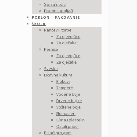
Swiza nožići
Dupont upaljači
POKLON I PAKOVANJE
ŠKOLA
Rančevi i torbe
Za djevojčice
Za dječake
Pernice
Za djevojčice
Za dječake
Sveske
Likovna kultura
Blokovi
Tempere
Vodene boje
Drvene bojice
Voštane boje
Flomasteri
Glina i plastelin
Ostali pribor
Pisaći program