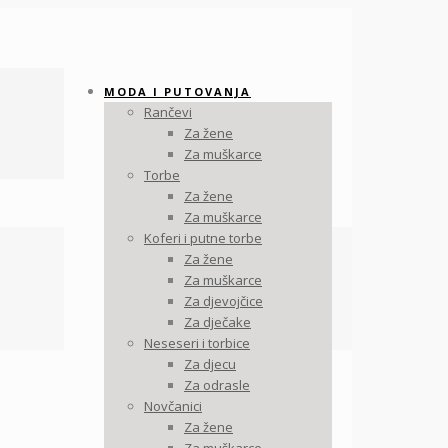
MODA I PUTOVANJA
Rančevi
Za žene
Za muškarce
Torbe
Za žene
Za muškarce
Koferi i putne torbe
Za žene
Za muškarce
Za djevojčice
Za dječake
Neseseri i torbice
Za djecu
Za odrasle
Novčanici
Za žene