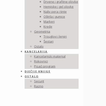
Drvene i grafitne olovke
Hemijske i gel olovke
Naliv pera i tinte
Oštrila i gumice
Markeri
Krede
Geometrija
Trouglovi i lenjiri
Šestari
Ostalo
KANCELARIJA
Kancelarijski materijal
Rokovnici
Pisaći program
DJEČIJE KNJIGE
OSTALO
Securit
Razno