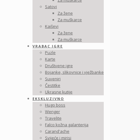
Za muškarce
Satovi
Za žene
Za muškarce
Kaiševi
Za žene
Za muškarce
VRABAC IGRE
Puzle
Karte
Društvene igre
Bojanke, slikovnice i vježbanke
Suveniri
Čestitke
Ukrasne kutije
EKSKLUZIVNO
Hugo boss
Wenger
Travelite
Falco kožna galanterija
Carand'ache
Svijeće i mirisi