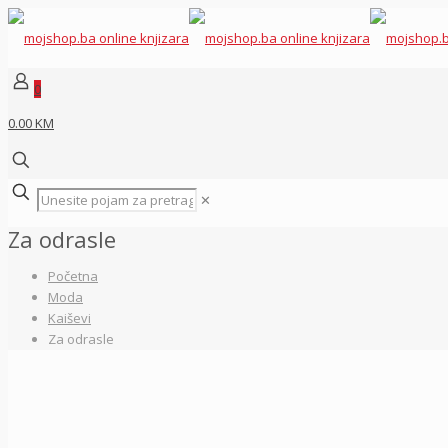
0
0.00 KM
✕
Za odrasle
Početna
Moda
Kaiševi
Za odrasle