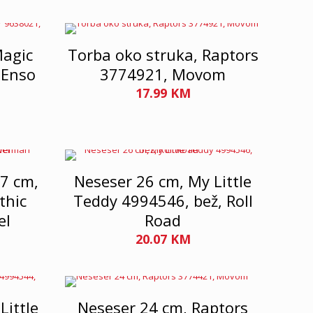
Magic
Torba oko struka, Raptors
 Enso
3774921, Movom
17.99
KM
27 cm,
Neseser 26 cm, My Little
thic
Teddy 4994546, bež, Roll
el
Road
20.07
KM
Little
Neseser 24 cm, Raptors