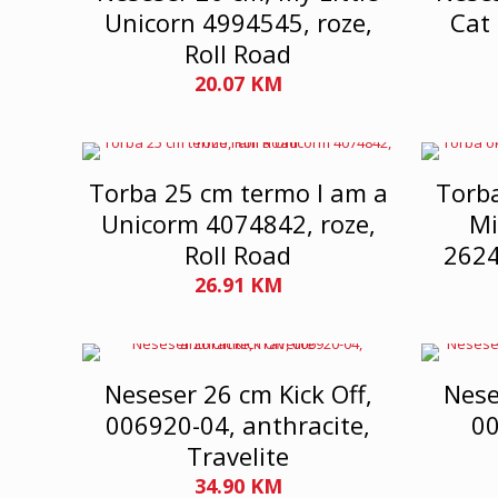
Unicorn 4994545, roze,
Cat 
Roll Road
20.07
KM
Torba 25 cm termo I am a
Torba
Unicorm 4074842, roze,
Mi
Roll Road
2624
26.91
KM
Neseser 26 cm Kick Off,
Nese
006920-04, anthracite,
00
Travelite
34.90
KM