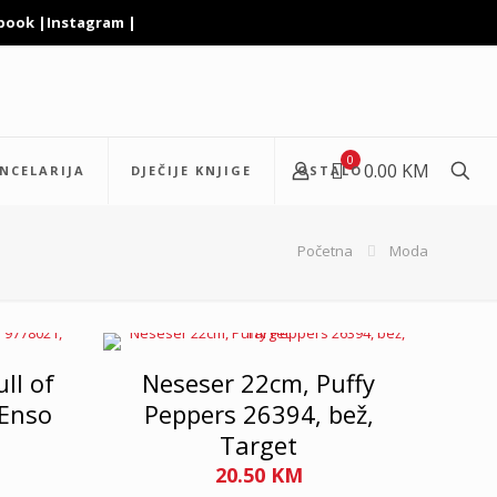
book
|
Instagram
|
0
0.00 KM
NCELARIJA
DJEČIJE KNJIGE
OSTALO
Početna
Moda
ll of
Neseser 22cm, Puffy
 Enso
Peppers 26394, bež,
Target
20.50
KM