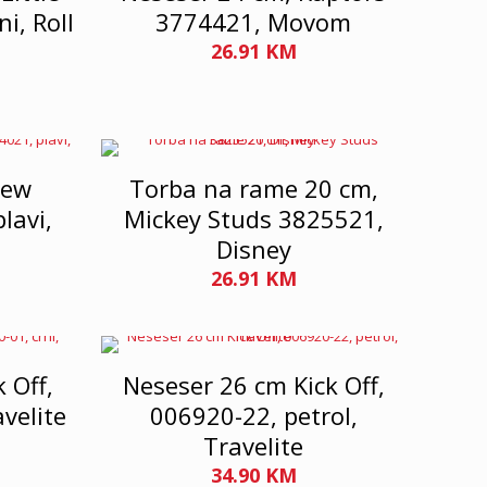
i, Roll
3774421, Movom
26.91
KM
New
Torba na rame 20 cm,
lavi,
Mickey Studs 3825521,
Disney
26.91
KM
 Off,
Neseser 26 cm Kick Off,
avelite
006920-22, petrol,
Travelite
34.90
KM