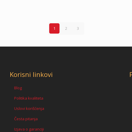
1
2
3
Korisni linkovi
Blog
Politika kvaliteta
Uslovi korišćenja
Česta pitanja
Izjava o garanciji