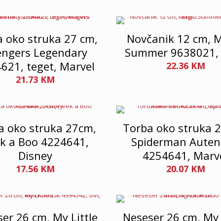
 oko struka 27 cm,
Novčanik 12 cm, 
engers Legendary
Summer 9638021,
621, teget, Marvel
22.36
KM
21.73
KM
a oko struka 27cm,
Torba oko struka 
k a Boo 4224641,
Spiderman Auten
Disney
4254641, Marv
17.56
KM
20.07
KM
er 26 cm, My Little
Neseser 26 cm, My 