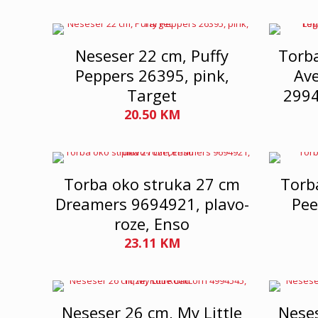
Neseser 22 cm, Puffy
Torba
Peppers 26395, pink,
Av
Target
2994
20.50
KM
Torba oko struka 27 cm
Torb
Dreamers 9694921, plavo-
Pee
roze, Enso
23.11
KM
Neseser 26 cm, My Little
Neses