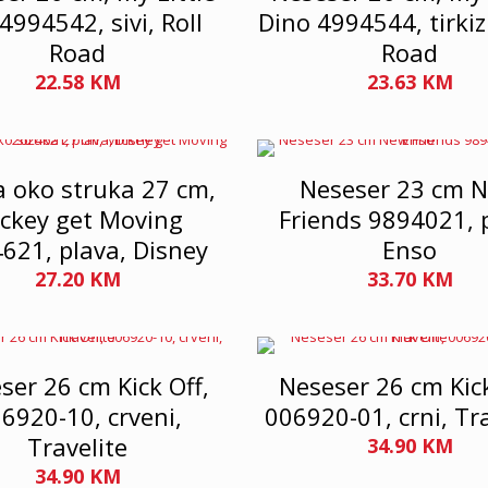
4994542, sivi, Roll
Dino 4994544, tirkizn
Road
Road
22.58
KM
23.63
KM
 oko struka 27 cm,
Neseser 23 cm 
ckey get Moving
Friends 9894021, p
621, plava, Disney
Enso
27.20
KM
33.70
KM
ser 26 cm Kick Off,
Neseser 26 cm Kick
6920-10, crveni,
006920-01, crni, Tr
Travelite
34.90
KM
34.90
KM