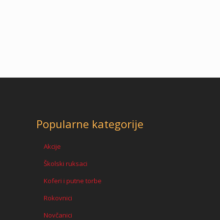
Popularne kategorije
Akcije
Školski ruksaci
Koferi i putne torbe
Rokovnici
Novčanici