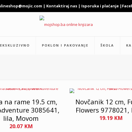
nlineshop@mojic.com
|
Kontaktiraj nas
|
Isporuka i plaćanje
|
Face
EKSKLUZIVNO
POKLON I PAKOVANJE
ŠKOLA
KA
a na rame 19.5 cm,
Novčanik 12 cm, Fu
dventure 3085641,
Flowers 9778021,
lila, Movom
19.19
KM
20.07
KM