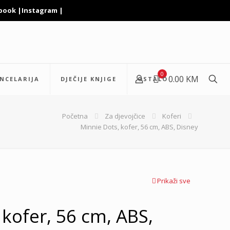
book
|
Instagram
|
0
0.00 KM
NCELARIJA
DJEČIJE KNJIGE
OSTALO
Početna
Za djevojčice
Koferi
Minnie Dots, kofer, 56 cm, ABS, Disney
Prikaži sve
 kofer, 56 cm, ABS,