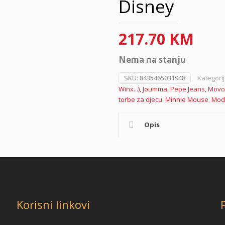
Disney
217.70
KM
Nema na stanju
SKU:
8435465031948
Kategori
Winx...), Joumma, Pepe Jeans, Movo
torbe za djecu
,
Minnie Mouse
,
Mod
Opis
Korisni linkovi