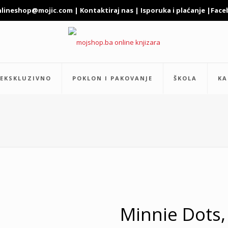
nlineshop@mojic.com
|
Kontaktiraj nas
|
Isporuka i plaćanje
|
Face
EKSKLUZIVNO
POKLON I PAKOVANJE
ŠKOLA
KA
Minnie Dots,