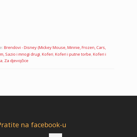
je:
Brendovi - Disney (Mickey Mouse, Minnie, Frozen, Cars,
m, Sazio i mnogi drugi
,
Koferi
,
Koferi i putne torbe
,
Koferi i
a
,
Za djevojčice
Pratite na facebook-u