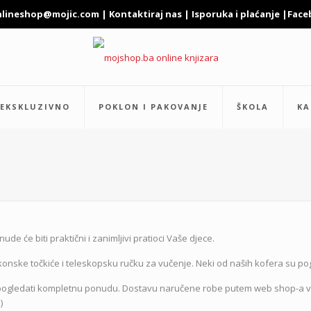
nlineshop@mojic.com
|
Kontaktiraj nas
|
Isporuka i plaćanje
|
Face
EKSKLUZIVNO
POKLON I PAKOVANJE
ŠKOLA
KA
de će biti praktični i zanimljivi pratioci Vaše djece.
ilikonske točkiće i teleskopsku ručku za vučenje. Neki od naših kofera su po
 i pogledati kompletnu ponudu. Dostavu naručene robe putem web shop-a vr
)