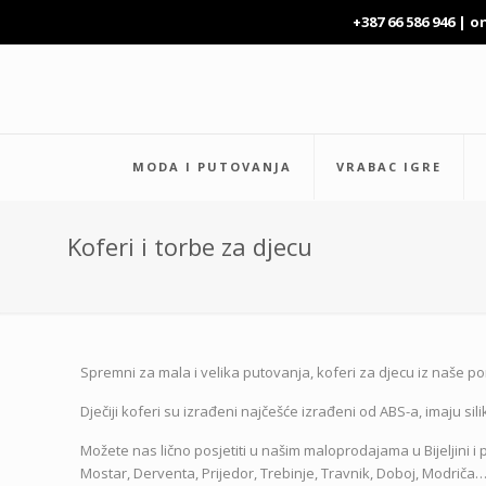
+387 66 586 946 |
o
MODA I PUTOVANJA
VRABAC IGRE
Koferi i torbe za djecu
Spremni za mala i velika putovanja, koferi za djecu iz naše ponu
Dječiji koferi su izrađeni najčešće izrađeni od ABS-a, imaju s
Možete nas lično posjetiti u našim maloprodajama u Bijeljini
Mostar, Derventa, Prijedor, Trebinje, Travnik, Doboj, Modriča…