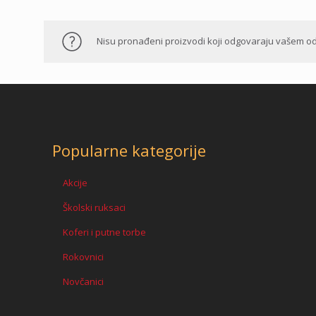
Nisu pronađeni proizvodi koji odgovaraju vašem od
Popularne kategorije
Akcije
Školski ruksaci
Koferi i putne torbe
Rokovnici
Novčanici