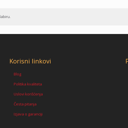
abiru.
Korisni linkovi
Blog
Politika kvaliteta
Uslovi korišćenja
Česta pitanja
Izjava o garanciji