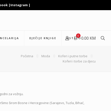
book
|
Instagram
|
0
0.00 KM
NCELARIJA
DJEČIJE KNJIGE
OSTALO
Početna
Moda
Koferi i putne torbe
Koferi i torbe za djecu
godni za vožnju.
šimo širom Bosne i Hercegovine (Sarajevo, Tuzla, Bihać,