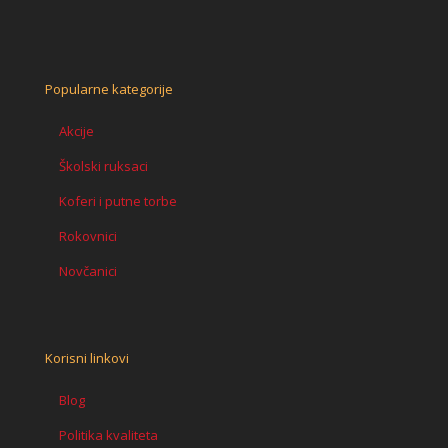
količina
Popularne kategorije
Akcije
Školski ruksaci
Koferi i putne torbe
Rokovnici
Novčanici
Korisni linkovi
Blog
Politika kvaliteta