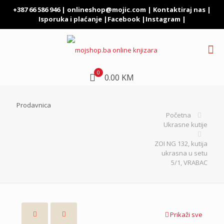
+387 66 586 946 |
onlineshop@mojic.com
|
Kontaktiraj nas
|
Isporuka i plaćanje
|
Facebook
|
Instagram
|
0
0.00 KM
Prodavnica
Početna
Ukrasne kutije
ZOI NG 132, kutija
ukrasna u setu
5/1, VRABAC
Prikaži sve