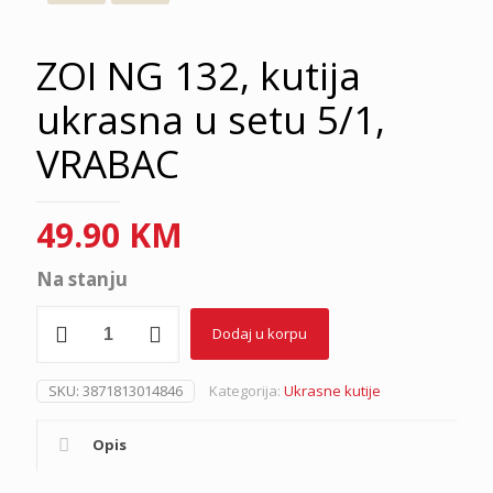
ZOI NG 132, kutija
ukrasna u setu 5/1,
VRABAC
49.90
KM
Na stanju
ZOI
Dodaj u korpu
NG
132,
kutija
SKU:
3871813014846
Kategorija:
Ukrasne kutije
ukrasna
u
setu
Opis
5/1,
VRABAC