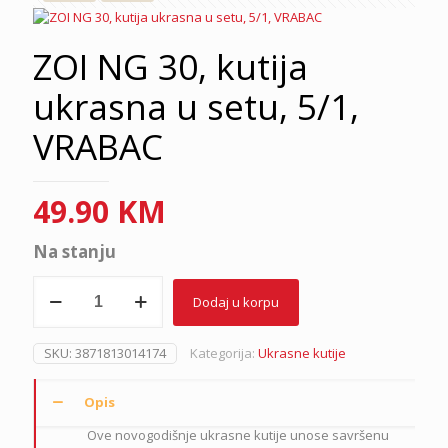
ZOI NG 30, kutija
ukrasna u setu, 5/1,
VRABAC
49.90
KM
Na stanju
ZOI
Dodaj u korpu
NG
30,
kutija
SKU:
3871813014174
Kategorija:
Ukrasne kutije
ukrasna
u
setu,
Opis
5/1,
Ove novogodišnje ukrasne kutije unose savršenu
VRABAC