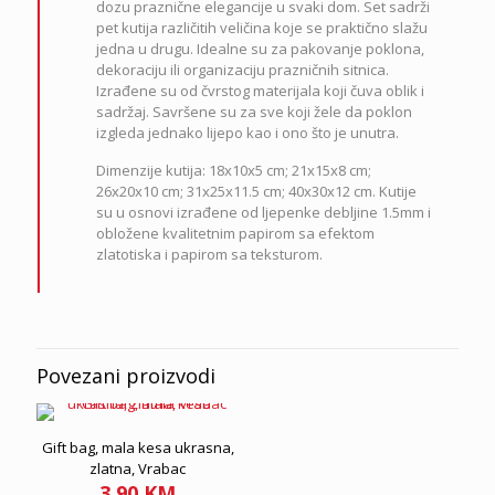
dozu praznične elegancije u svaki dom. Set sadrži
količina
pet kutija različitih veličina koje se praktično slažu
jedna u drugu. Idealne su za pakovanje poklona,
dekoraciju ili organizaciju prazničnih sitnica.
Izrađene su od čvrstog materijala koji čuva oblik i
sadržaj. Savršene su za sve koji žele da poklon
izgleda jednako lijepo kao i ono što je unutra.
Dimenzije kutija: 18x10x5 cm; 21x15x8 cm;
26x20x10 cm; 31x25x11.5 cm; 40x30x12 cm. Kutije
su u osnovi izrađene od ljepenke debljine 1.5mm i
obložene kvalitetnim papirom sa efektom
zlatotiska i papirom sa teksturom.
Povezani proizvodi
Gift bag, mala kesa ukrasna,
zlatna, Vrabac
3.90
KM