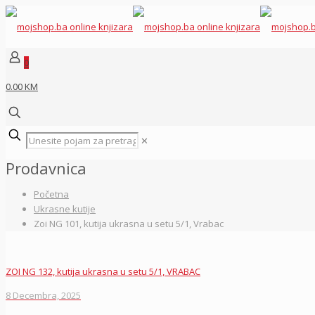
0
0.00 KM
✕
Prodavnica
Početna
Ukrasne kutije
Zoi NG 101, kutija ukrasna u setu 5/1, Vrabac
ZOI NG 132, kutija ukrasna u setu 5/1, VRABAC
8 Decembra, 2025