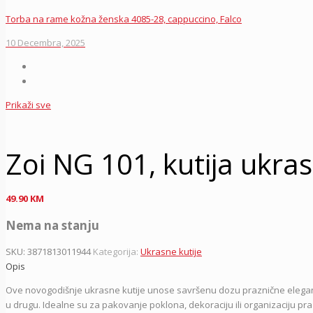
Torba na rame kožna ženska 4085-28, cappuccino, Falco
10 Decembra, 2025
Prikaži sve
Zoi NG 101, kutija ukra
49.90
KM
Nema na stanju
SKU:
3871813011944
Kategorija:
Ukrasne kutije
Opis
Ove novogodišnje ukrasne kutije unose savršenu dozu praznične elegancije
u drugu. Idealne su za pakovanje poklona, dekoraciju ili organizaciju praz