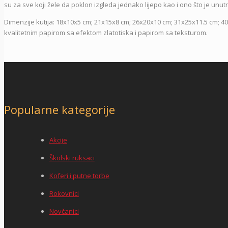
su za sve koji žele da poklon izgleda jednako lijepo kao i ono što je unutr
Dimenzije kutija: 18x10x5 cm; 21x15x8 cm; 26x20x10 cm; 31x25x11.5 cm; 4
kvalitetnim papirom sa efektom zlatotiska i papirom sa teksturom.
Popularne kategorije
Akcije
Školski ruksaci
Koferi i putne torbe
Rokovnici
Novčanici