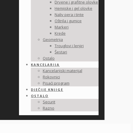
Drvene i grafitne olovke
Hemijske i gel olovke
Naliv pera i tinte
Oštrila i gumice
Markeri
Krede
Geometrija
Trouglovi i lenjiri
Šestari
Ostalo
KANCELARIJA
Kancelarijski materijal
Rokovnici
Pisaći program
DJEČIJE KNJIGE
OSTALO
Securit
Razno