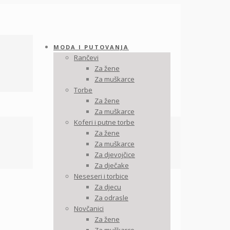
MODA I PUTOVANJA
Rančevi
Za žene
Za muškarce
Torbe
Za žene
Za muškarce
Koferi i putne torbe
Za žene
Za muškarce
Za djevojčice
Za dječake
Neseseri i torbice
Za djecu
Za odrasle
Novčanici
Za žene