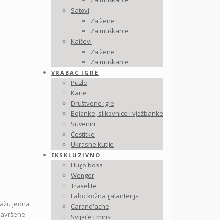
Za muškarce
Satovi
Za žene
Za muškarce
Kaiševi
Za žene
Za muškarce
VRABAC IGRE
Puzle
Karte
Društvene igre
Bojanke, slikovnice i vježbanke
Suveniri
Čestitke
Ukrasne kutije
EKSKLUZIVNO
Hugo boss
Wenger
Travelite
Falco kožna galanterija
lažu jedna
Carand'ache
 Savršene
Svijeće i mirisi