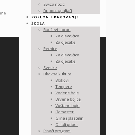
Swiza nožići
Dupont upaljači
žene
POKLON I PAKOVANJE
ŠKOLA
Rančevi i torbe
Za djevojčice
Za dječake
Pernice
Za djevojčice
Za dječake
Sveske
Likovna kultura
Blokovi
Tempere
Vodene boje
Drvene bojice
Voštane boje
Flomasteri
Glina i plastelin
Ostali pribor
Pisaći program