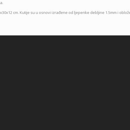
a.
0x30x12 cm. Kutije su u osnovi izrađene od ljepenke debljine 1.5mm i oblo