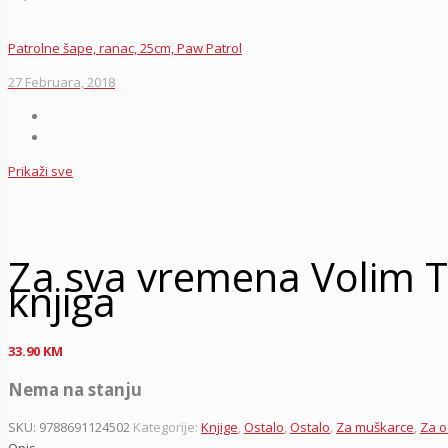
Patrolne šape, ranac, 25cm, Paw Patrol
27 Februara, 2018
Prikaži sve
Za sva vremena Volim T
knjiga
33.90
KM
Nema na stanju
SKU:
9788691124502
Kategorije:
Knjige
,
Ostalo
,
Ostalo
,
Za muškarce
,
Za o
Opis