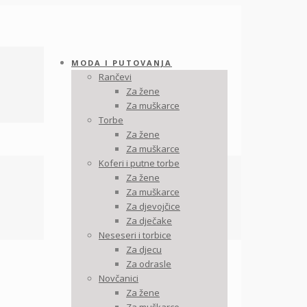
MODA I PUTOVANJA
Rančevi
Za žene
Za muškarce
Torbe
Za žene
Za muškarce
Koferi i putne torbe
Za žene
Za muškarce
Za djevojčice
Za dječake
Neseseri i torbice
Za djecu
Za odrasle
Novčanici
Za žene