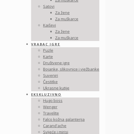
Za muškarce
Satovi
Za žene
Za muškarce
Kaiševi
Za žene
Za muškarce
VRABAC IGRE
Puzle
Karte
Društvene igre
Bojanke, slikovnice i vježbanke
Suveniri
Čestitke
Ukrasne kutije
EKSKLUZIVNO
Hugo boss
Wenger
Travelite
Falco kožna galanterija
Carand'ache
Svijeće i mirisi