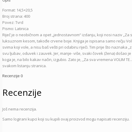
Format: 14,5×20,5
Broj strana: 400
Povez: Tvrd
Pismo: Latinica
Riječ je o neobičnom a opet „jednostavnom“ izdanju, koji nosi naziv „Z
luksuznom kesom, takođe crvene boje. Knjiga je ispisana samo rečju Volim 
svima koji vole, a nisu baš vešti pri odabiru riječi. Tim prije što nazna
svu ljubav, oduvek i zauvek. Jer, manje- više, svaki čovek (žena) došao je
koga je, na bilo kakav način, izgubio. Zato je, „Za sva vremena VOLIM TE…
svakom listanju stranica.
Recenzije
0
Recenzije
Još nema recenzija.
Samo logirani kupci koji su kupili ovaj proizvod mogu napisati recenziju.