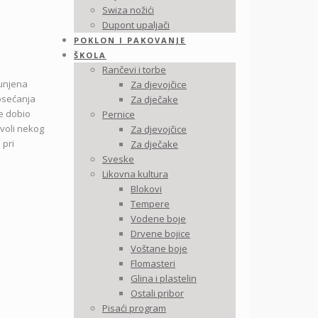
Swiza nožići
Dupont upaljači
POKLON I PAKOVANJE
ŠKOLA
Rančevi i torbe
punjena
Za djevojčice
 osećanja
Za dječake
je dobio
Pernice
 voli nekog
Za djevojčice
 pri
Za dječake
Sveske
Likovna kultura
Blokovi
Tempere
Vodene boje
Drvene bojice
Voštane boje
Flomasteri
Glina i plastelin
Ostali pribor
Pisaći program