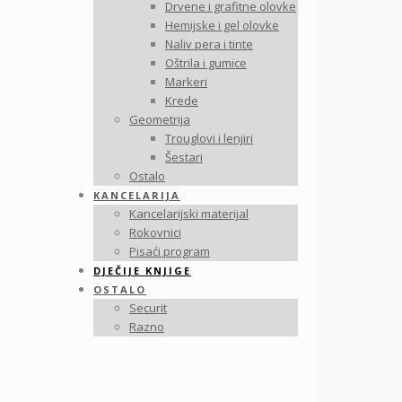
Drvene i grafitne olovke
Hemijske i gel olovke
Naliv pera i tinte
Oštrila i gumice
Markeri
Krede
Geometrija
Trouglovi i lenjiri
Šestari
Ostalo
KANCELARIJA
Kancelarijski materijal
Rokovnici
Pisaći program
DJEČIJE KNJIGE
OSTALO
Securit
Razno