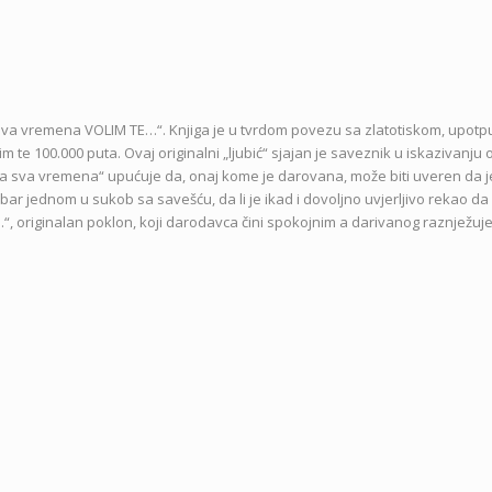
a sva vremena VOLIM TE…“. Knjiga je u tvrdom povezu sa zlatotiskom, upot
te 100.000 puta. Ovaj originalni „ljubić“ sjajan je saveznik u iskazivanju
ka „za sva vremena“ upućuje da, onaj kome je darovana, može biti uveren da 
 bar jednom u sukob sa savešću, da li je ikad i dovoljno uvjerljivo rekao da
“, originalan poklon, koji darodavca čini spokojnim a darivanog raznježuje