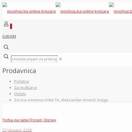
0
0.00 KM
✕
Prodavnica
Početna
Za muškarce
Ostalo
Za sva vremena Volim Te, Aleksandar Arsenić, knjiga
Torba na rame Frozen, Disney
22 Januara, 2018