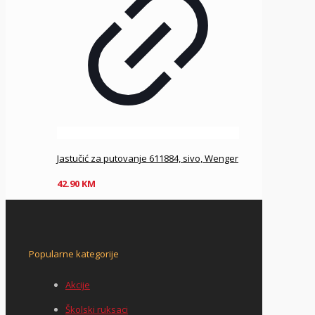
Jastučić za putovanje 611884, sivo, Wenger
42.90
KM
Popularne kategorije
Akcije
Školski ruksaci