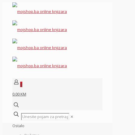
0
0.00 KM
✕
Ostalo