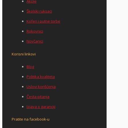
Akcije
Školski ruksaci
Koferi i putne torbe
Rokovnici
Novčanici
Korisni linkovi
Blog
Politika kvaliteta
Uslovi korišćenja
Česta pitanja
Izjava o garanciji
Pratite na facebook-u