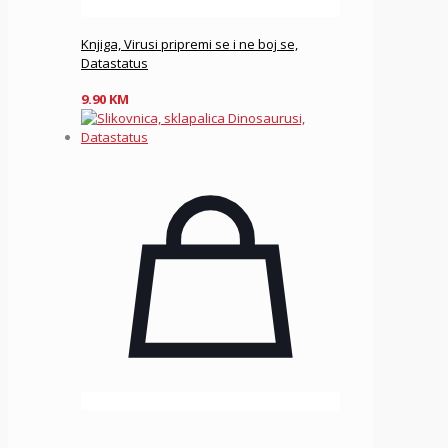
Knjiga, Virusi pripremi se i ne boj se,
Datastatus
9.90
KM