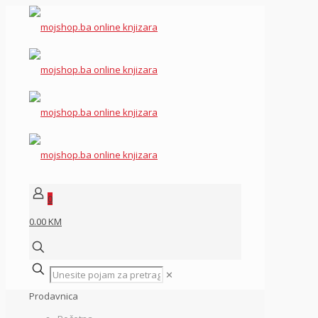
0
0.00 KM
✕
Prodavnica