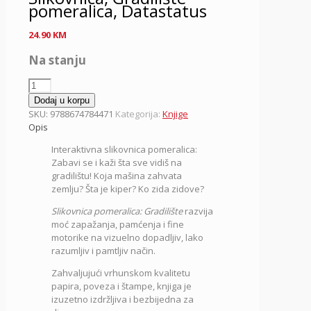
pomeralica, Datastatus
24.90
KM
Na stanju
Slikovnica,
Gradilište
Dodaj u korpu
pomeralica,
SKU:
9788674784471
Kategorija:
Knjige
Datastatus
Opis
količina
Interaktivna slikovnica pomeralica:
Zabavi se i kaži šta sve vidiš na
gradilištu! Koja mašina zahvata
zemlju? Šta je kiper? Ko zida zidove?
Slikovnica pomeralica: Gradilište
razvija
moć zapažanja, pamćenja i fine
motorike na vizuelno dopadljiv, lako
razumljiv i pamtljiv način.
Zahvaljujući vrhunskom kvalitetu
papira, poveza i štampe, knjiga je
izuzetno izdržljiva i bezbijedna za