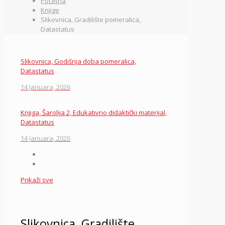
Početna
Knjige
Slikovnica, Gradilište pomeralica,
Datastatus
Slikovnica, Godišnja doba pomeralica,
Datastatus
14 Januara, 2026
Knjiga, Šarolija 2, Edukativno didaktički materijal,
Datastatus
14 Januara, 2026
Prikaži sve
Slikovnica, Gradilište