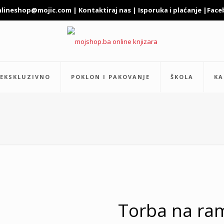
nlineshop@mojic.com
|
Kontaktiraj nas
|
Isporuka i plaćanje
|
Face
EKSKLUZIVNO
POKLON I PAKOVANJE
ŠKOLA
KA
Torba na ra