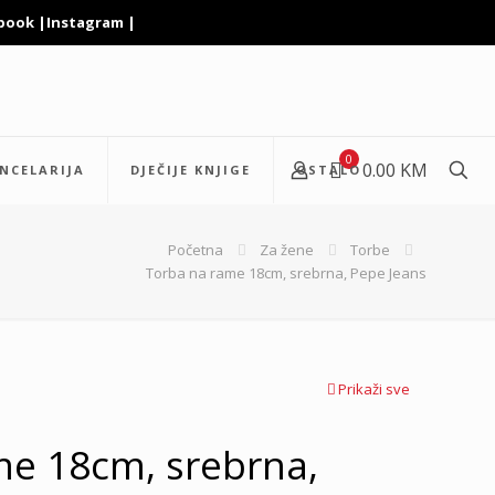
book
|
Instagram
|
0
0.00 KM
NCELARIJA
DJEČIJE KNJIGE
OSTALO
Početna
Za žene
Torbe
Torba na rame 18cm, srebrna, Pepe Jeans
Prikaži sve
me 18cm, srebrna,