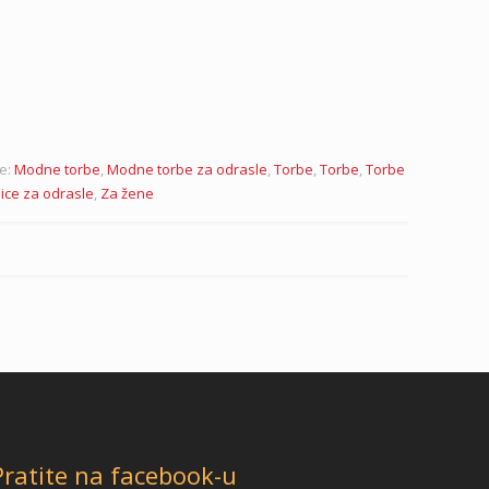
je:
Modne torbe
,
Modne torbe za odrasle
,
Torbe
,
Torbe
,
Torbe
ice za odrasle
,
Za žene
Pratite na facebook-u