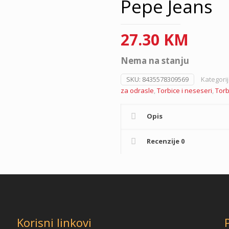
Pepe Jeans
27.30
KM
Nema na stanju
SKU:
8435578309569
Kategori
za odrasle
,
Torbice i neseseri
,
Torb
Opis
Recenzije
0
Korisni linkovi