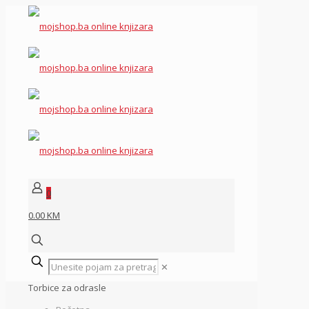
0
0.00 KM
✕
Torbice za odrasle