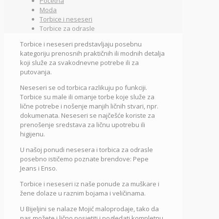
Početna
Moda
Torbice i neseseri
Torbice za odrasle
Torbice i neseseri predstavljaju posebnu
kategoriju prenosnih praktičnih ili modnih detalja
koji služe za svakodnevne potrebe ili za
putovanja.
Neseseri se od torbica razlikuju po funkciji.
Torbice su male ili omanje torbe koje služe za
lične potrebe i nošenje manjih ličnih stvari, npr.
dokumenata. Neseseri se najčešće koriste za
prenošenje sredstava za ličnu upotrebu ili
higijenu.
U našoj ponudi nesesera i torbica za odrasle
posebno ističemo poznate brendove: Pepe
Jeans i Enso.
Torbice i neseseri iz naše ponude za muškare i
žene dolaze u raznim bojama i veličinama.
U Bijeljini se nalaze Mojić maloprodaje, tako da
nas možete i lično posjetiti i pogledati kompletnu