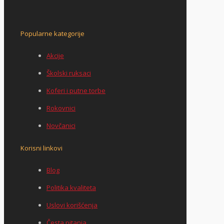
Popularne kategorije
Akcije
Školski ruksaci
Koferi i putne torbe
Rokovnici
Novčanici
Korisni linkovi
Blog
Politika kvaliteta
Uslovi korišćenja
Česta pitanja