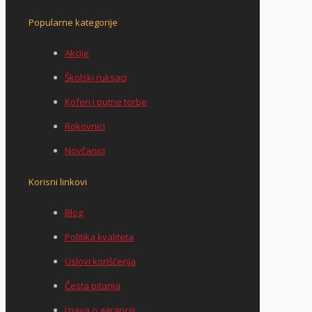
Popularne kategorije
Akcije
Školski ruksaci
Koferi i putne torbe
Rokovnici
Novčanici
Korisni linkovi
Blog
Politika kvaliteta
Uslovi korišćenja
Česta pitanja
Izjava o garanciji