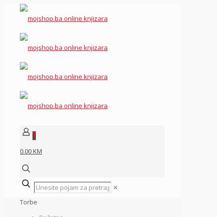
0
0.00 KM
✕
Torbe