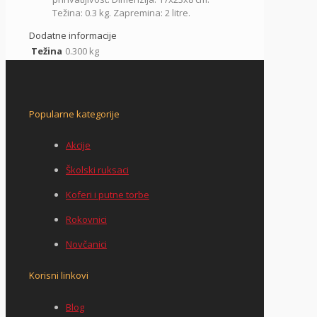
Težina: 0.3 kg. Zapremina: 2 litre.
Dodatne informacije
Težina
0.300 kg
Popularne kategorije
Akcije
Školski ruksaci
Koferi i putne torbe
Rokovnici
Novčanici
Korisni linkovi
Blog