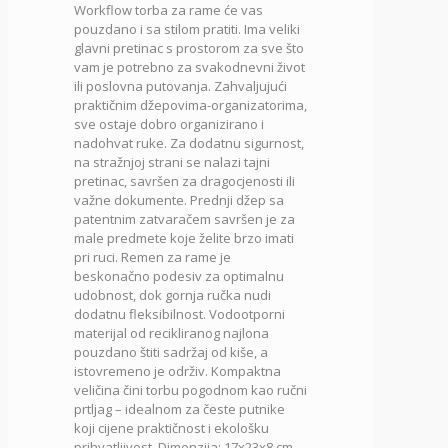
Workflow torba za rame će vas
pouzdano i sa stilom pratiti. Ima veliki
glavni pretinac s prostorom za sve što
vam je potrebno za svakodnevni život
ili poslovna putovanja. Zahvaljujući
praktičnim džepovima-organizatorima,
sve ostaje dobro organizirano i
nadohvat ruke. Za dodatnu sigurnost,
na stražnjoj strani se nalazi tajni
pretinac, savršen za dragocjenosti ili
važne dokumente. Prednji džep sa
patentnim zatvaračem savršen je za
male predmete koje želite brzo imati
pri ruci. Remen za rame je
beskonačno podesiv za optimalnu
udobnost, dok gornja ručka nudi
dodatnu fleksibilnost. Vodootporni
materijal od recikliranog najlona
pouzdano štiti sadržaj od kiše, a
istovremeno je održiv. Kompaktna
veličina čini torbu pogodnom kao ručni
prtljag – idealnom za česte putnike
koji cijene praktičnost i ekološku
prihvatljivost. Dimenzija: 17x23x8 cm.