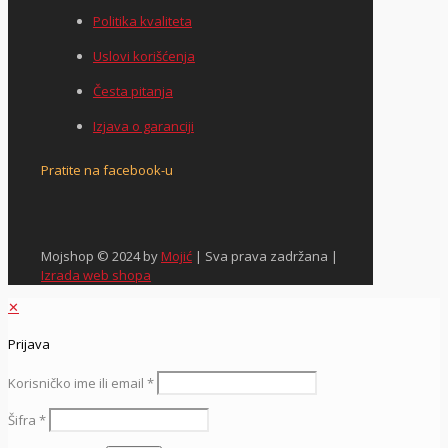
Politika kvaliteta
Uslovi korišćenja
Česta pitanja
Izjava o garanciji
Pratite na facebook-u
Mojshop © 2024 by
Mojić
| Sva prava zadržana |
Izrada web shopa
✕
Prijava
Korisničko ime ili email
*
Šifra
*