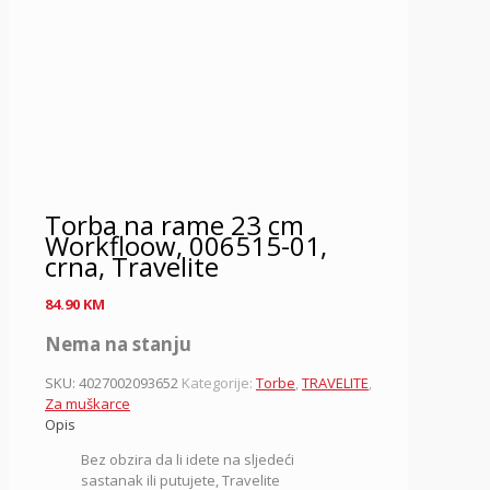
Torba na rame 23 cm
Workfloow, 006515-01,
crna, Travelite
84.90
KM
Nema na stanju
SKU:
4027002093652
Kategorije:
Torbe
,
TRAVELITE
,
Za muškarce
Opis
Bez obzira da li idete na sljedeći
sastanak ili putujete, Travelite