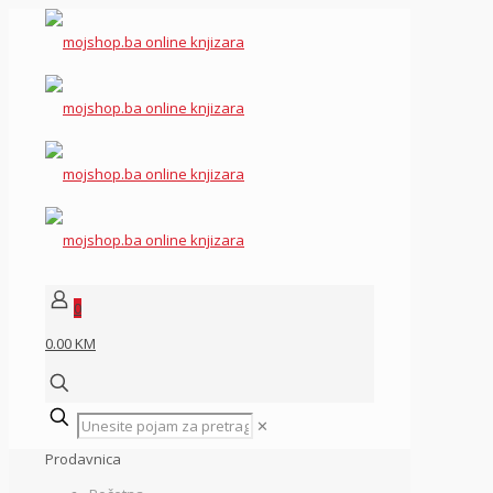
0
0.00 KM
✕
Prodavnica