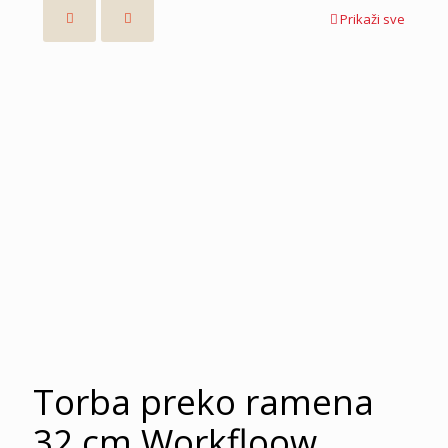
Prikaži sve
Torba preko ramena
32 cm Workfloow,