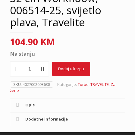
006514-25, svijetlo
plava, Travelite
104.90
KM
Na stanju
Torba
Dodaj u korpu
preko
ramena
32
SKU:
4027002093638
Kategorije:
Torbe
,
TRAVELITE
,
Za
cm
žene
Workfloow,
006514-
25,
Opis
svijetlo
plava,
Dodatne informacije
Travelite
količina