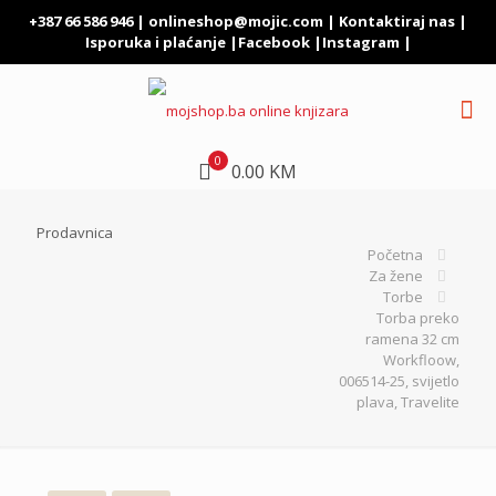
+387 66 586 946 |
onlineshop@mojic.com
|
Kontaktiraj nas
|
Isporuka i plaćanje
|
Facebook
|
Instagram
|
0
0.00 KM
Prodavnica
Početna
Za žene
Torbe
Torba preko
ramena 32 cm
Workfloow,
006514-25, svijetlo
plava, Travelite