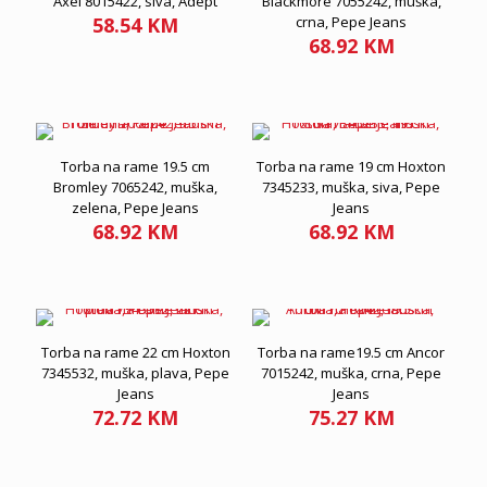
Axel 8015422, siva, Adept
Blackmore 7055242, muška,
58.54
KM
crna, Pepe Jeans
68.92
KM
Torba na rame 19.5 cm
Torba na rame 19 cm Hoxton
Bromley 7065242, muška,
7345233, muška, siva, Pepe
zelena, Pepe Jeans
Jeans
68.92
KM
68.92
KM
Torba na rame 22 cm Hoxton
Torba na rame19.5 cm Ancor
7345532, muška, plava, Pepe
7015242, muška, crna, Pepe
Jeans
Jeans
72.72
KM
75.27
KM