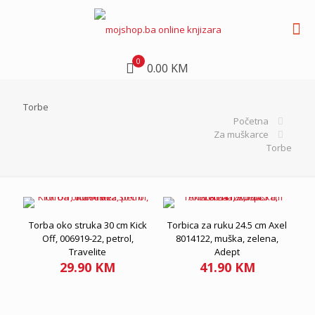
0
0.00 KM
Torbe
Početna
Za muškarce
Torbe
Torba oko struka 30 cm Kick
Torbica za ruku 24.5 cm Axel
Off, 006919-22, petrol,
8014122, muška, zelena,
Travelite
Adept
29.90
KM
41.90
KM