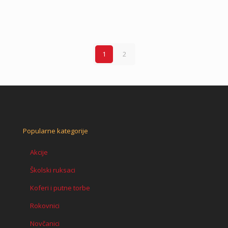
1
2
Popularne kategorije
Akcije
Školski ruksaci
Koferi i putne torbe
Rokovnici
Novčanici