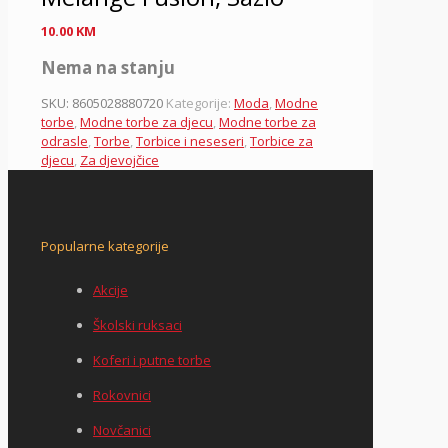
10.00
KM
Nema na stanju
SKU:
8605028880720
Kategorije:
Moda
,
Modne
torbe
,
Modne torbe za djecu
,
Modne torbe za
odrasle
,
Torbe
,
Torbice i neseseri
,
Torbice za
djecu
,
Za djevojčice
Popularne kategorije
Akcije
Školski ruksaci
Koferi i putne torbe
Rokovnici
Novčanici