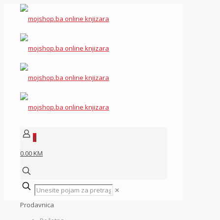
0
0.00 KM
✕
Prodavnica