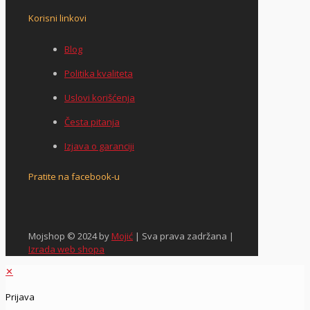
Korisni linkovi
Blog
Politika kvaliteta
Uslovi korišćenja
Česta pitanja
Izjava o garanciji
Pratite na facebook-u
Mojshop © 2024 by
Mojić
| Sva prava zadržana |
Izrada web shopa
✕
Prijava