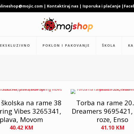
nlineshop@mojic.com
|
Kontaktiraj nas
|
Isporuka i plaćanje
|
Face
EKSKLUZIVNO
POKLON I PAKOVANJE
ŠKOLA
KA
 školska na rame 38
Torba na rame 20
ring Vibes 3265341,
Dreamers 9695421, 
plava, Movom
roze, Enso
40.42
KM
41.10
KM