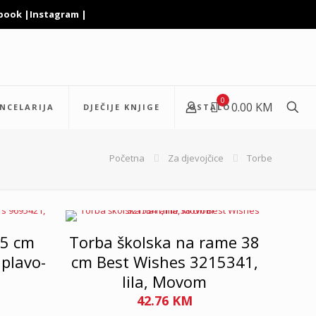
book
|
Instagram
|
0
0.00 KM
NCELARIJA
DJEČIJE KNJIGE
OSTALO
Početna
Za djevojčice
Torbe
.5 cm
Torba školska na rame 38
plavo-
cm Best Wishes 3215341,
lila, Movom
42.76
KM