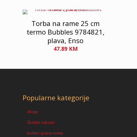
Torba na rame 25 cm
termo Bubbles 9784821,
plava, Enso
47.89
KM
Popularne kategorije
Akcije
Školski ruksaci
Koferi i putne torbe