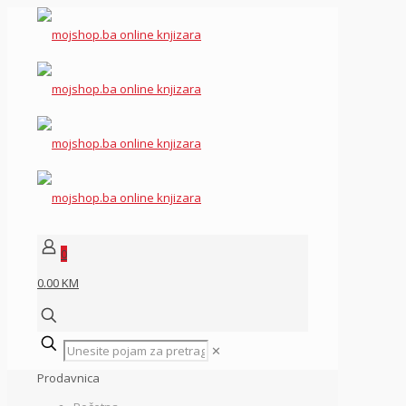
0
0.00 KM
✕
Prodavnica