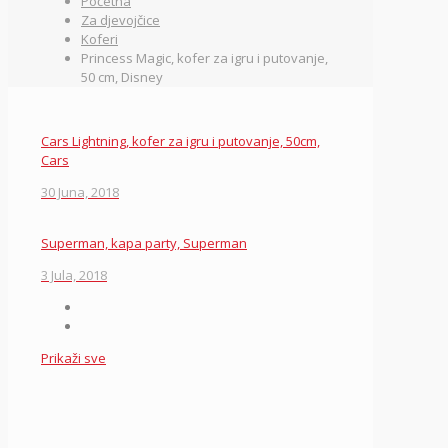
Početna
Za djevojčice
Koferi
Princess Magic, kofer za igru i putovanje,
50 cm, Disney
Cars Lightning, kofer za igru i putovanje, 50cm,
Cars
30 Juna, 2018
Superman, kapa party, Superman
3 Jula, 2018
Prikaži sve