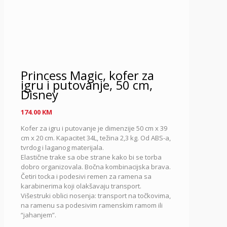
Princess Magic, kofer za
igru i putovanje, 50 cm,
Disney
174.00
KM
Kofer za igru i putovanje je dimenzije 50 cm x 39
cm x 20 cm.
Kapacitet 34L, težina 2,3 kg.
Od ABS-a,
tvrdog i laganog materijala.
Elastične trake sa obe strane kako bi se torba
dobro organizovala.
Bočna kombinacijska brava.
Četiri tocka i podesivi remen za ramena sa
karabinerima koji olakšavaju transport.
Višestruki oblici nosenja: transport na točkovima,
na ramenu sa podesivim ramenskim ramom ili
“jahanjem”.