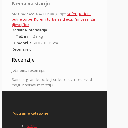
Nema na stanju
SKU:
8435465024711
Kategorije:
Koferi
,
Koferi i
putne torbe
,
Koferi i torbe za djecu
,
Princess
,
Za
djevojčice
Dodatne informacije
Težina
2.3 kg
Dimenzije
50 × 20 × 39 cm
Recenzije
0
Recenzije
Još nema recenzija.
Samo logirani kupci koji su kupili ovaj proizvod
mogu napisati recenziju.
Popularne kategorije
Akcije