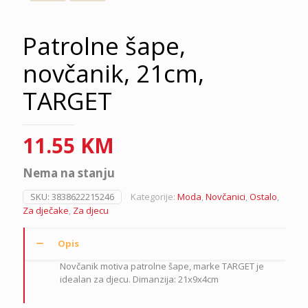
Patrolne šape,
novčanik, 21cm,
TARGET
11.55
KM
Nema na stanju
SKU:
3838622215246
Kategorije:
Moda
,
Novčanici
,
Ostalo
,
Za dječake
,
Za djecu
Opis
Novčanik motiva patrolne šape, marke TARGET je
idealan za djecu. Dimanzija: 21x9x4cm