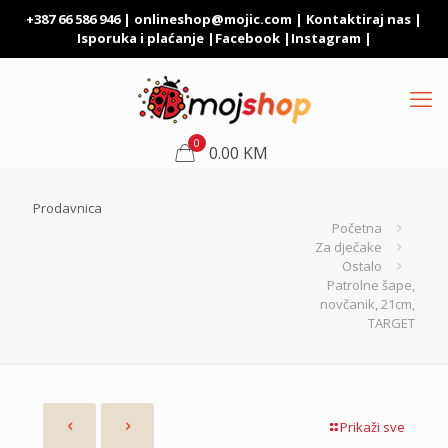
+387 66 586 946 |
onlineshop@mojic.com
|
Kontaktiraj nas
|
Isporuka i plaćanje
|
Facebook
|
Instagram
|
0
0.00 KM
Prodavnica
Početna
Za dječake
Ostalo
Patrolne šape,
novčanik, 21cm,
TARGET
Prikaži sve