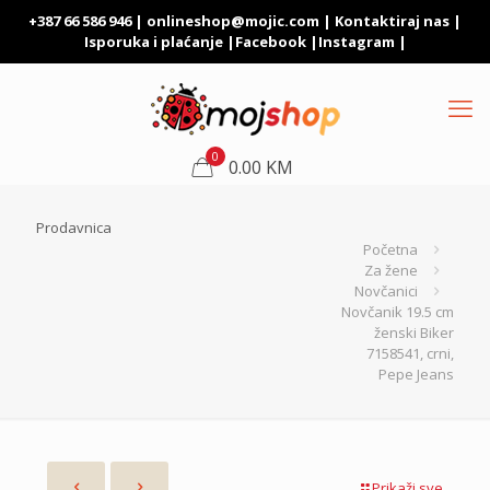
+387 66 586 946 |
onlineshop@mojic.com
|
Kontaktiraj nas
|
Isporuka i plaćanje
|
Facebook
|
Instagram
|
0
0.00 KM
Prodavnica
Početna
Za žene
Novčanici
Novčanik 19.5 cm
ženski Biker
7158541, crni,
Pepe Jeans
Prikaži sve