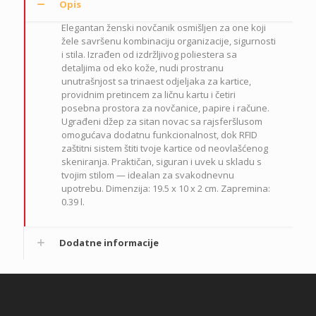
Opis
Elegantan ženski novčanik osmišljen za one koji
žele savršenu kombinaciju organizacije, sigurnosti
i stila. Izrađen od izdržljivog poliestera sa
detaljima od eko kože, nudi prostranu
unutrašnjost sa trinaest odjeljaka za kartice,
providnim pretincem za ličnu kartu i četiri
posebna prostora za novčanice, papire i račune.
Ugrađeni džep za sitan novac sa rajsferšlusom
omogućava dodatnu funkcionalnost, dok RFID
zaštitni sistem štiti tvoje kartice od neovlašćenog
skeniranja. Praktičan, siguran i uvek u skladu s
tvojim stilom — idealan za svakodnevnu
upotrebu. Dimenzija: 19.5 x 10 x 2 cm. Zapremina:
0.39 l.
Dodatne informacije