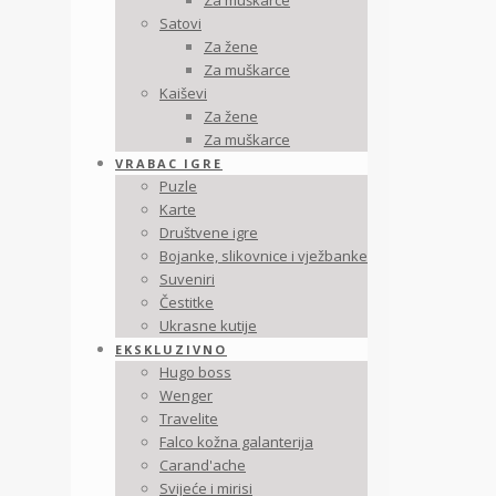
Za muškarce
Satovi
Za žene
Za muškarce
Kaiševi
Za žene
Za muškarce
VRABAC IGRE
Puzle
Karte
Društvene igre
Bojanke, slikovnice i vježbanke
Suveniri
Čestitke
Ukrasne kutije
EKSKLUZIVNO
Hugo boss
Wenger
Travelite
Falco kožna galanterija
Carand'ache
Svijeće i mirisi