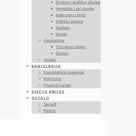
Drvene i grafitne olovke
Hemijske i gel olovke
Naliv pera i tinte
Oštrila i gumice
Markeri
Krede
Geometrija
Trouglovi i lenjiri
Šestari
Ostalo
KANCELARIJA
Kancelarijski materijal
Rokovnici
Pisaći program
DJEČIJE KNJIGE
OSTALO
Securit
Razno