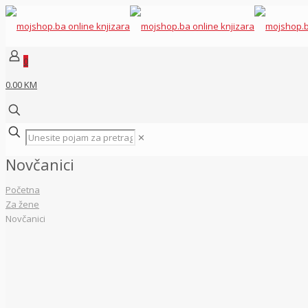
0
0.00 KM
✕
Novčanici
Početna
Za žene
Novčanici