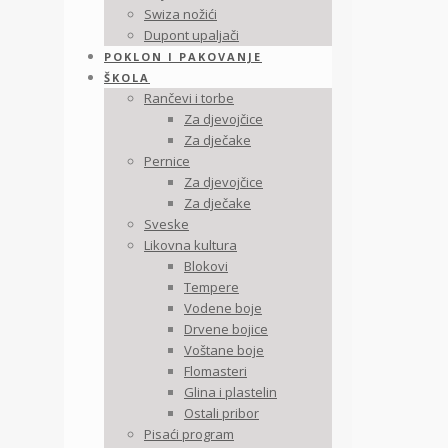
Swiza nožići
Dupont upaljači
POKLON I PAKOVANJE
ŠKOLA
Rančevi i torbe
Za djevojčice
Za dječake
Pernice
Za djevojčice
Za dječake
Sveske
Likovna kultura
Blokovi
Tempere
Vodene boje
Drvene bojice
Voštane boje
Flomasteri
Glina i plastelin
Ostali pribor
Pisaći program