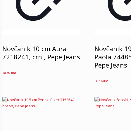
Novčanik 10 cm Aura
Novčanik 19
7218241, crni, Pepe Jeans
Paola 74485
Pepe Jeans
68.92
KM
86.16
KM