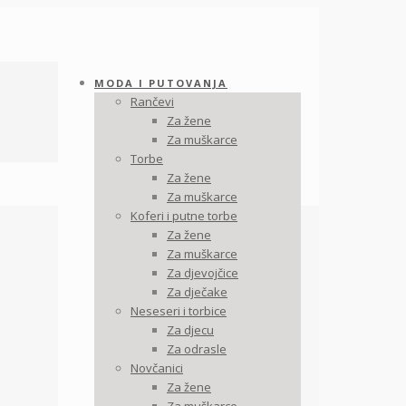
MODA I PUTOVANJA
Rančevi
Za žene
Za muškarce
Torbe
Za žene
Za muškarce
Koferi i putne torbe
Za žene
Za muškarce
Za djevojčice
Za dječake
Neseseri i torbice
Za djecu
Za odrasle
Novčanici
Za žene