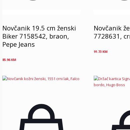
Novčanik 19.5 cm ženski
Novčanik ž
Biker 7158542, braon,
7728631, cr
Pepe Jeans
91.73
KM
85.96
KM