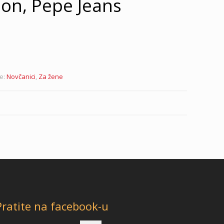
on, Pepe Jeans
je:
Novčanici
,
Za žene
Pratite na facebook-u