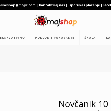
nlineshop@mojic.com
|
Kontaktiraj nas
|
Isporuka i plaćanje
|
Face
EKSKLUZIVNO
POKLON I PAKOVANJE
ŠKOLA
KA
Novčanik 10 