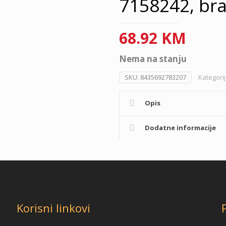
7158242, bra
68.92
KM
Nema na stanju
SKU:
8435692783207
Kategori
Opis
Dodatne informacije
Korisni linkovi