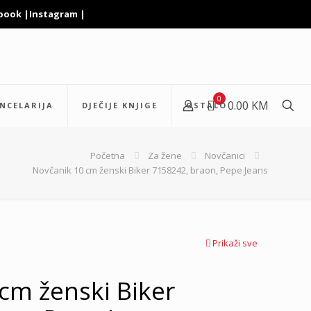
book
|
Instagram
|
0
0.00 KM
NCELARIJA
DJEČIJE KNJIGE
OSTALO
Početna
Za žene
Novčanici
Novčanik 10 cm ženski Biker 7158242, braon, Pepe Jeans
Prikaži sve
cm ženski Biker