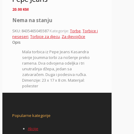
20.00
KM
Nema na stanju
SKU:
8435465045587
Kategorije:
Torbe
,
Torbice i
neseseri
,
Torbice za djecu
,
Za djevojčice
Opis
Mala torbica iz Pepe Jeans Kasandra
serije Joumma torbi za nošenje preko
ramena. Dva odvojena odeljka i tri
unutrašnja džepa, jedan sa
zatvaračem. Duga i podesiva ručka.
Dimenzije: 23 x 17 x 8 cm. Materijal:
poliester
Popularne kategorije
Akcije