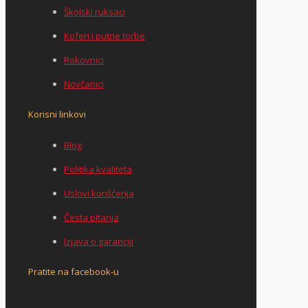
Školski ruksaci
Koferi i putne torbe
Rokovnici
Novčanici
Korisni linkovi
Blog
Politika kvaliteta
Uslovi korišćenja
Česta pitanja
Izjava o garanciji
Pratite na facebook-u