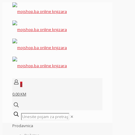
0
0.00 KM
✕
Prodavnica