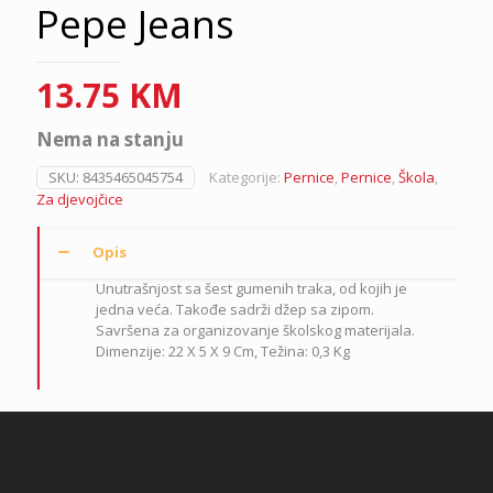
Pepe Jeans
13.75
KM
Nema na stanju
SKU:
8435465045754
Kategorije:
Pernice
,
Pernice
,
Škola
,
Za djevojčice
Opis
Unutrašnjost sa šest gumenih traka, od kojih je
jedna veća. Takođe sadrži džep sa zipom.
Savršena za organizovanje školskog materijala.
Dimenzije: 22 X 5 X 9 Cm, Težina: 0,3 Kg