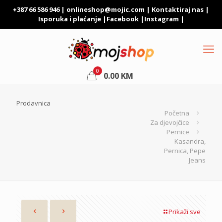
+387 66 586 946 |
onlineshop@mojic.com
|
Kontaktiraj nas
|
Isporuka i plaćanje
|
Facebook
|
Instagram
|
0
0.00
KM
Prodavnica
Početna
Za djevojčice
Pernice
Kasandra,
Pernica, Pepe
Jeans
Prikaži sve