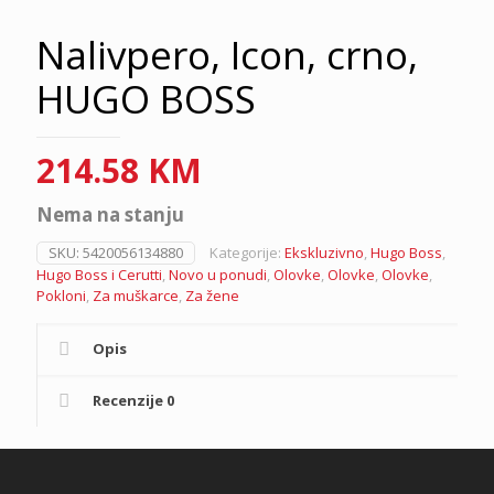
Nalivpero, Icon, crno,
HUGO BOSS
214.58
KM
Nema na stanju
SKU:
5420056134880
Kategorije:
Ekskluzivno
,
Hugo Boss
,
Hugo Boss i Cerutti
,
Novo u ponudi
,
Olovke
,
Olovke
,
Olovke
,
Pokloni
,
Za muškarce
,
Za žene
Opis
Recenzije
0