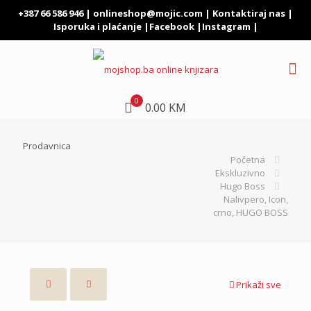
+387 66 586 946 |
onlineshop@mojic.com
|
Kontaktiraj nas
|
Isporuka i plaćanje
|
Facebook
|
Instagram
|
0
0.00 KM
Prodavnica
Početna
Ekskluzivno
Hugo Boss
Nalivpero, Icon,
crno, HUGO BOSS
Prikaži sve