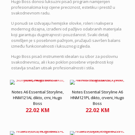
Hugo Boss donosi luksuzni pisaći program namijenjen
profesionalcima koji cijene preciznost, estetiku i prestiž u
svakodnevnom radu.
U ponudi se izdvajaju hemijske olovke, roleri i nalivpera
modernog dizajna, izrađeni od pažljivo odabranih materijala
koji garantuju dugotrajnost i pouzdanost. Svaki detalj
osmišljen je s posebnom pažnjom, pružajući savršen balans
između funkcionalnosti i luksuznog izgleda.
Hugo Boss pisaći instrumenti idealan su izbor za poslovnu
svakodnevnicu, ali i kao poklon posebne vrijednosti koji
ostavlja snažan utisak profesionalnosti i stila.
Notes A6 Essential Storyline,
Notes Essential Storyline A6
HNM121AL dikto, crni, Hugo
HNM121PL dikto, crveni, Hugo
Boss
Boss
22.02
KM
22.02
KM