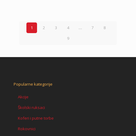
1
2
3
4
…
7
8
9
Popularne kategorije
Akcije
Školski ruksaci
Koferi i putne torbe
Rokovnici