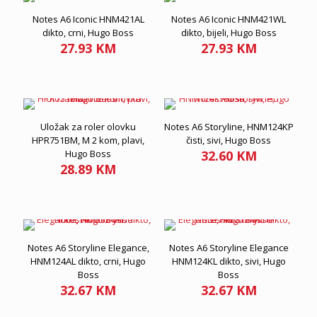
Notes A6 Iconic HNM421AL
Notes A6 Iconic HNM421WL
dikto, crni, Hugo Boss
dikto, bijeli, Hugo Boss
27.93
KM
27.93
KM
Uložak za roler olovku
Notes A6 Storyline, HNM124KP
HPR751BM, M 2 kom, plavi,
čisti, sivi, Hugo Boss
Hugo Boss
32.60
KM
28.89
KM
Notes A6 Storyline Elegance,
Notes A6 Storyline Elegance
HNM124AL dikto, crni, Hugo
HNM124KL dikto, sivi, Hugo
Boss
Boss
32.67
KM
32.67
KM