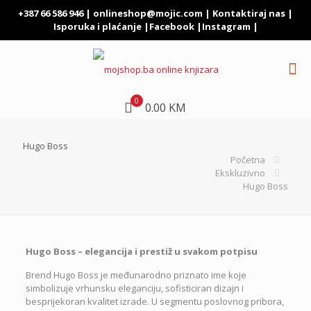
+387 66 586 946 |
onlineshop@mojic.com
|
Kontaktiraj nas
|
Isporuka i plaćanje
|
Facebook
|
Instagram
|
0
0.00 KM
Hugo Boss
Početna
Ekskluzivno
Hugo Boss
Hugo Boss – elegancija i prestiž u svakom potpisu
Brend
Hugo Boss
je međunarodno priznato ime koje
simbolizuje vrhunsku eleganciju, sofisticiran dizajn i
besprijekoran kvalitet izrade. U segmentu poslovnog pribora,