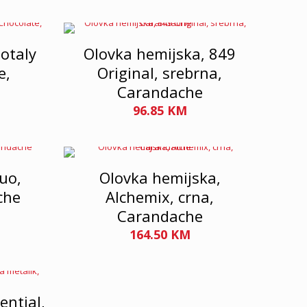
otaly
Olovka hemijska, 849
e,
Original, srebrna,
Carandache
96.85
KM
luo,
Olovka hemijska,
che
Alchemix, crna,
Carandache
164.50
KM
ential,