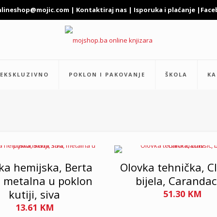
nlineshop@mojic.com
|
Kontaktiraj nas
|
Isporuka i plaćanje
|
Face
EKSKLUZIVNO
POKLON I PAKOVANJE
ŠKOLA
KA
ka hemijska, Berta
Olovka tehnička, Cl
, metalna u poklon
bijela, Caranda
kutiji, siva
51.30
KM
13.61
KM