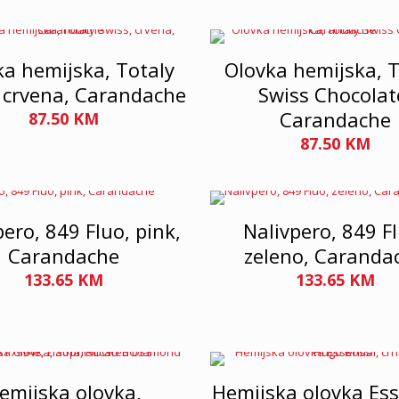
ka hemijska, Totaly
Olovka hemijska, T
 crvena, Carandache
Swiss Chocolat
Carandache
87.50
KM
87.50
KM
pero, 849 Fluo, pink,
Nalivpero, 849 F
Carandache
zeleno, Caranda
133.65
KM
133.65
KM
emijska olovka,
Hemijska olovka Ess