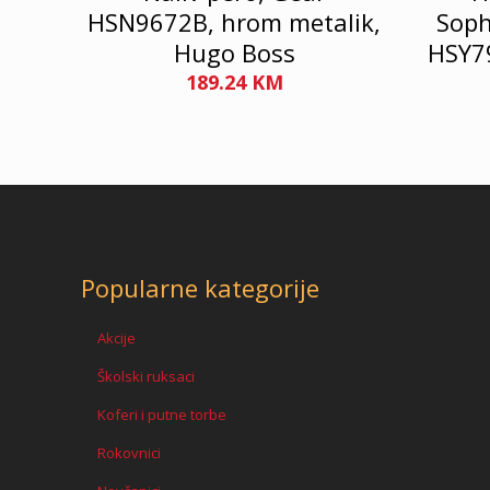
HSN9672B, hrom metalik,
Soph
Hugo Boss
HSY7
189.24
KM
Popularne kategorije
Akcije
Školski ruksaci
Koferi i putne torbe
Rokovnici