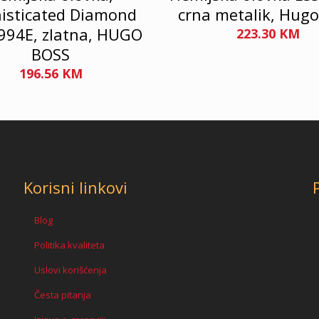
isticated Diamond
crna metalik, Hugo
994E, zlatna, HUGO
223.30
KM
BOSS
196.56
KM
Korisni linkovi
Blog
Politika kvaliteta
Uslovi korišćenja
Česta pitanja