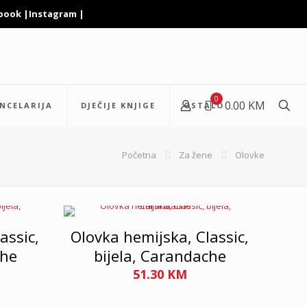
book
|
Instagram
|
0
0.00 KM
NCELARIJA
DJEČIJE KNJIGE
OSTALO
Početna
Za žene
Olovke
assic,
Olovka hemijska, Classic,
che
bijela, Carandache
51.30
KM