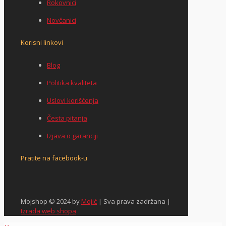
Rokovnici
Novčanici
Korisni linkovi
Blog
Politika kvaliteta
Uslovi korišćenja
Česta pitanja
Izjava o garanciji
Pratite na facebook-u
Mojshop © 2024 by
Mojić
| Sva prava zadržana |
Izrada web shopa