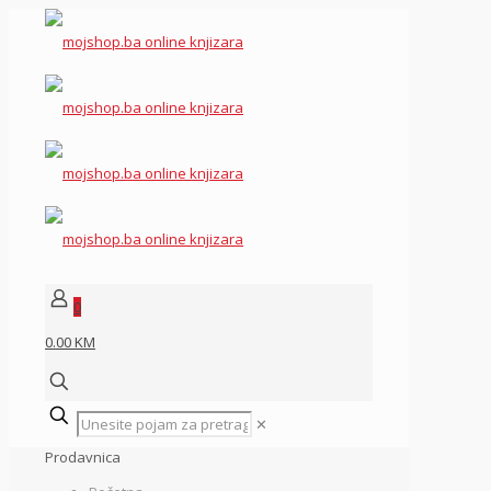
0
0.00 KM
✕
Prodavnica