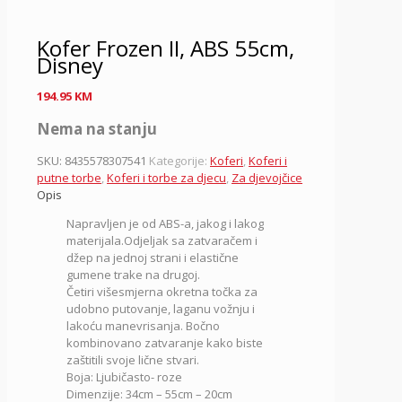
Kofer Frozen II, ABS 55cm,
Disney
194.95
KM
Nema na stanju
SKU:
8435578307541
Kategorije:
Koferi
,
Koferi i
putne torbe
,
Koferi i torbe za djecu
,
Za djevojčice
Opis
Napravljen je od ABS-a, jakog i lakog
materijala.Odjeljak sa zatvaračem i
džep na jednoj strani i elastične
gumene trake na drugoj.
Četiri višesmjerna okretna točka za
udobno putovanje, laganu vožnju i
lakoću manevrisanja. Bočno
kombinovano zatvaranje kako biste
zaštitili svoje lične stvari.
Boja: Ljubičasto- roze
Dimenzije: 34cm – 55cm – 20cm