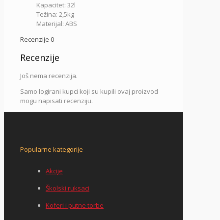
Kapacitet: 32l
Težina: 2,5kg
Materijal:
ABS
Recenzije
0
Recenzije
Još nema recenzija.
Samo logirani kupci koji su kupili ovaj proizvod
mogu napisati recenziju.
Popularne kategorije
Akcije
Školski ruksaci
Koferi i putne torbe