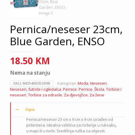
Pernica/neseser 23cm,
Blue Garden, ENSO
18.50
KM
Nema na stanju
SKU:
8435465053698
Kategorije:
Moda
,
Neseseri
,
Neseseri, futrole i ogledalca
,
Pernice
,
Pernice
,
Škola
,
Torbice i
neseseri
,
Torbice za odrasle
,
Za djevojčice
,
Za žene
Opis
Pernica/neseser 23 cm x 9 cm x 9 cm izrađen od
poliestera. Idealna veličina za nošenje u ruksaku,
u mapi ili u torbi. Središnja ručka za objesiti.