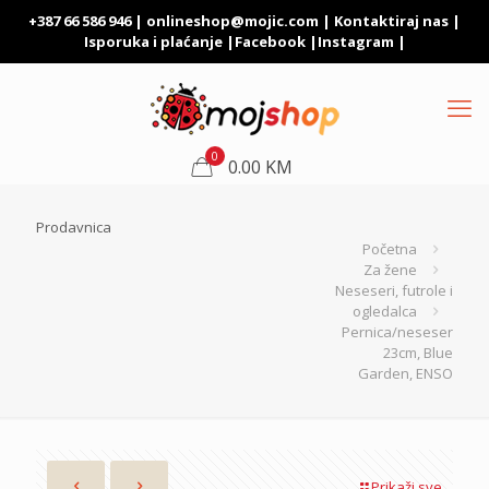
+387 66 586 946 |
onlineshop@mojic.com
|
Kontaktiraj nas
|
Isporuka i plaćanje
|
Facebook
|
Instagram
|
0
0.00 KM
Prodavnica
Početna
Za žene
Neseseri, futrole i
ogledalca
Pernica/neseser
23cm, Blue
Garden, ENSO
Prikaži sve