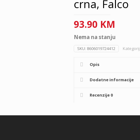
crna, Falco
93.90
KM
Nema na stanju
SKU:
8606019724412
Kategori
Opis
Dodatne informacije
Recenzije
0