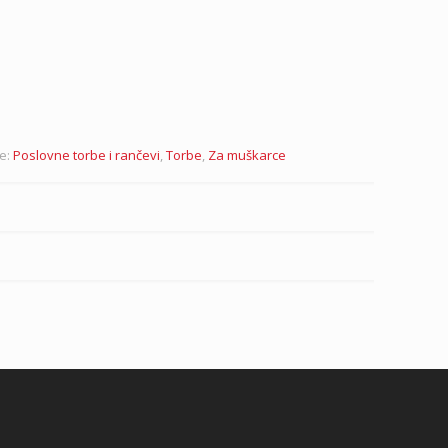
je:
Poslovne torbe i rančevi
,
Torbe
,
Za muškarce