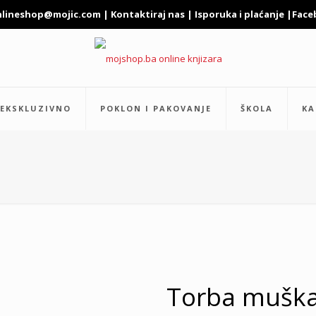
nlineshop@mojic.com
|
Kontaktiraj nas
|
Isporuka i plaćanje
|
Face
EKSKLUZIVNO
POKLON I PAKOVANJE
ŠKOLA
KA
Torba muška 