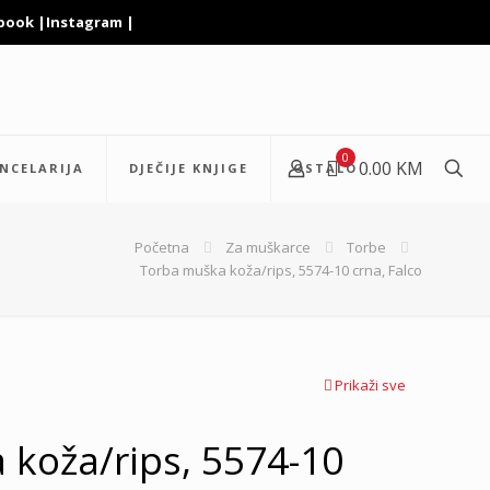
book
|
Instagram
|
0
0.00 KM
NCELARIJA
DJEČIJE KNJIGE
OSTALO
Početna
Za muškarce
Torbe
Torba muška koža/rips, 5574-10 crna, Falco
Prikaži sve
koža/rips, 5574-10