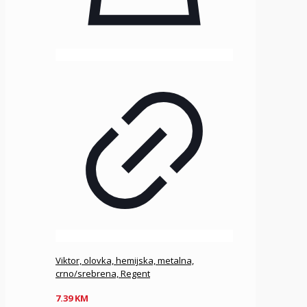
Viktor, olovka, hemijska, metalna,
crno/srebrena, Regent
7.39
KM