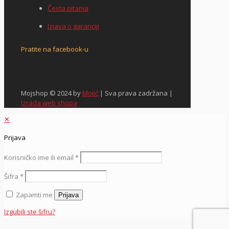
Česta pitanja
Izjava o garanciji
Pratite na facebook-u
Mojshop © 2024 by
Mojić
| Sva prava zadržana |
Izrada web shopa
✕
Prijava
Korisničko ime ili email
*
Šifra
*
Zapamti me
Prijava
Izgubili ste šifru?