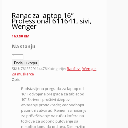
Ranac za laptop 16”
Professional 611641, sivi,
Wenger
163.90
KM
Na stanju
Ranac
za
Dodaj u korpu
laptop
SKU:
7613329114476
Kategorije:
Rančevi
,
Wenger
,
16"
Za muškarce
Professional
Opis
611641,
Podstavljena pregrada za laptop od
sivi,
16” i odvojena pregrada za tablet od
Wenger
10”.Skriveni proširivi džepovi;
količina
atvaranje protiv krađe; Vodoodbojni
patentni zatvarači; Remen za nošenje
za pričvršćivanje na ručku kofera na
točkove za udobno putovanje sa
nekoliko komada prtljaga. Dimenzija: