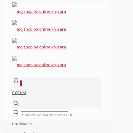
0
0.00 KM
✕
Prodavnica