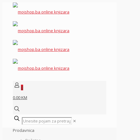
0
0.00 KM
✕
Prodavnica