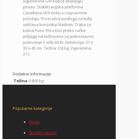
sigurnosna S/R kopča obavljaju
posao.
Stabilizacijska platforma
CaseBase drži torbu u uspravnom
položaju.
Prozračna podloga za leđa
održava korisnika hladnim.
Traka za
kolica Pass-Thru klizi preko ručke
prtljaga na točkovima za jednostavno
putovanje s više torbi.
Dimenzija:
21 x
33 x 45 cm. Težina: 0.8 kg. Zapremina:
21 l.
Dodatne informacije
Težina
0.800 kg
Popularne kategorije
Akcije
Školski ruksaci