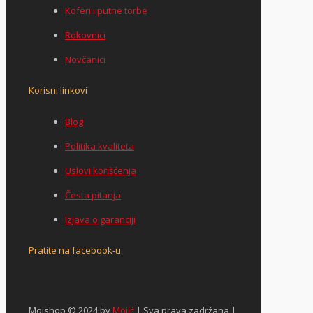
Koferi i putne torbe
Rokovnici
Novčanici
Korisni linkovi
Blog
Politika kvaliteta
Uslovi korišćenja
Česta pitanja
Izjava o garanciji
Pratite na facebook-u
Mojshop © 2024 by
Mojić
| Sva prava zadržana |