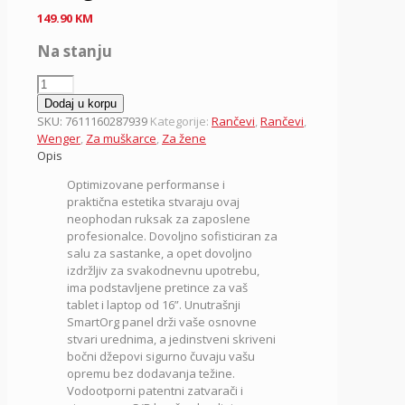
149.90
KM
Na stanju
Ranac
za
Dodaj u korpu
laptop
SKU:
7611160287939
Kategorije:
Rančevi
,
Rančevi
,
16"
Wenger
,
Za muškarce
,
Za žene
Mx
Opis
Professional
Optimizovane performanse i
653500,
praktična estetika stvaraju ovaj
bež,
neophodan ruksak za zaposlene
Wenger
profesionalce. Dovoljno sofisticiran za
količina
salu za sastanke, a opet dovoljno
izdržljiv za svakodnevnu upotrebu,
ima podstavljene pretince za vaš
tablet i laptop od 16”. Unutrašnji
SmartOrg panel drži vaše osnovne
stvari urednima, a jedinstveni skriveni
bočni džepovi sigurno čuvaju vašu
opremu bez dodavanja težine.
Vodootporni patentni zatvarači i