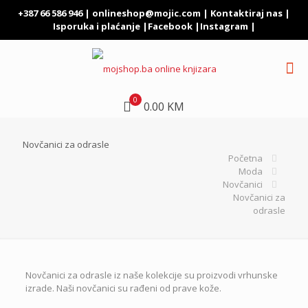
+387 66 586 946 |
onlineshop@mojic.com
|
Kontaktiraj nas
|
Isporuka i plaćanje
|
Facebook
|
Instagram
|
0
0.00 KM
Novčanici za odrasle
Početna
Moda
Novčanici
Novčanici za
odrasle
Novčanici za odrasle iz naše kolekcije su proizvodi vrhunske
izrade. Naši novčanici su rađeni od prave kože.