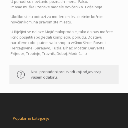
U ponudi su novčanici poznatih imena: Falco.
Imamo muške i zenske modele novčanika u više boja.
Ukoliko ste u potrazi za modernim, kvalitetnim kožnim
novčanikom, na pravom ste mjestu.
U Bijeljini se nalaze Mojić maloprodaje, tako da nas možete i
lično posjetiti i pogledati kompletnu ponudu. Dostavu
naručene robe putem web shop-a vršimo širom Bosne i
Hercegovine (Sarajevo, Tuzla, Bihać, Mostar, Derventa,
Prijedor, Trebinje, Travnik, Doboj, Modriča…)
Nisu pronađeni proizvodi koji odgovaraju
vašem odabiru.
Popularne kategorije