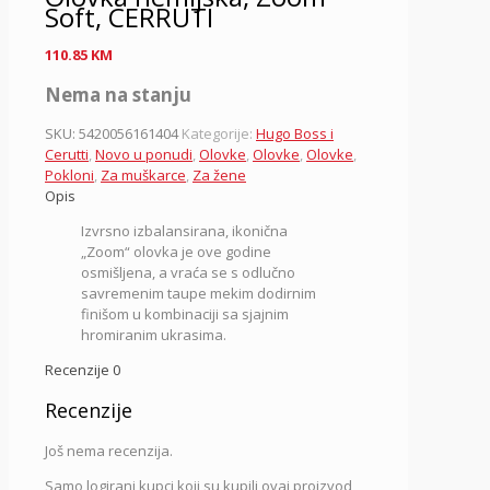
Soft, CERRUTI
110.85
KM
Nema na stanju
SKU:
5420056161404
Kategorije:
Hugo Boss i
Cerutti
,
Novo u ponudi
,
Olovke
,
Olovke
,
Olovke
,
Pokloni
,
Za muškarce
,
Za žene
Opis
Izvrsno izbalansirana, ikonična
„Zoom“ olovka je ove godine
osmišljena, a vraća se s odlučno
savremenim taupe mekim dodirnim
finišom u kombinaciji sa sjajnim
hromiranim ukrasima.
Recenzije
0
Recenzije
Još nema recenzija.
Samo logirani kupci koji su kupili ovaj proizvod