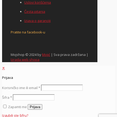
Uslovi korišćenja
Česta pitanja
Izjava o garanciji
Pratite na facebook-u
Mojshop © 2024 by
Mojić
| Sva prava zadržana |
Izrada web shopa
✕
Prijava
Korisničko ime ili email
*
Šifra
*
Zapamti me
Prijava
Izgubili ste šifru?