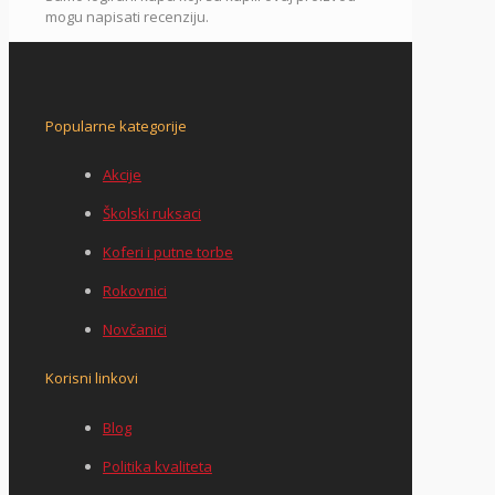
mogu napisati recenziju.
Popularne kategorije
Akcije
Školski ruksaci
Koferi i putne torbe
Rokovnici
Novčanici
Korisni linkovi
Blog
Politika kvaliteta