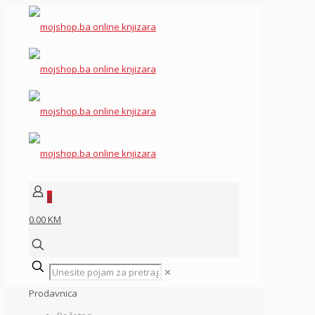
0
0.00 KM
✕
Prodavnica