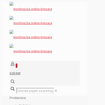
0
0.00 KM
✕
Prodavnica