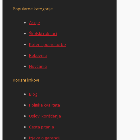
Popularne kategorije
Akcije
Školski ruksaci
Koferi i putne torbe
Rokovnici
Novčanici
Korisni linkovi
Blog
Politika kvaliteta
Uslovi korišćenja
Česta pitanja
Izjava o garanciji