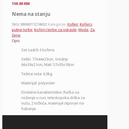
150.00
KM
Nema na stanju
SKU:
8606011274632
Kategorije:
Koferi
,
Koferi i
putne torbe
,
Koferi i torbe za odrasle
,
Moda
,
Za
žene
Opis
Set sadrži 3 kofera.
Veliki: 77x44x23cm, Srednji:
66x39x21cm, Mali: 57x35x18cm
Težina seta: 6,6kg
Materijal: polyester
Dodatne karakteristike: Ručka za
nošenje u ruci, teleskopska drška za
vuču, 2 točkića, materijal otporan na
habanje.