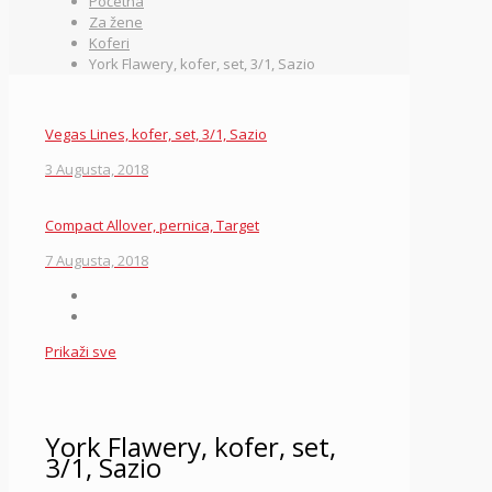
Početna
Za žene
Koferi
York Flawery, kofer, set, 3/1, Sazio
Vegas Lines, kofer, set, 3/1, Sazio
3 Augusta, 2018
Compact Allover, pernica, Target
7 Augusta, 2018
Prikaži sve
York Flawery, kofer, set,
3/1, Sazio