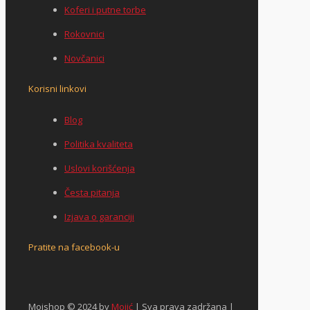
Koferi i putne torbe
Rokovnici
Novčanici
Korisni linkovi
Blog
Politika kvaliteta
Uslovi korišćenja
Česta pitanja
Izjava o garanciji
Pratite na facebook-u
Mojshop © 2024 by
Mojić
| Sva prava zadržana |