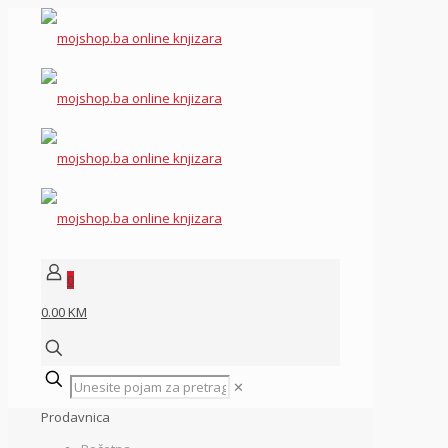
0
0.00 KM
✕
Prodavnica