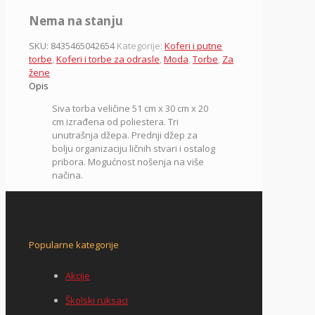
Nema na stanju
SKU:
8435465042654
Kategorije:
Koferi i putne
torbe
,
Koferi i torbe za odrasle
,
Moda
,
Torbe
,
Za
žene
Opis
Siva torba veličine 51 cm x 30 cm x 20
cm izrađena od poliestera. Tri
unutrašnja džepa. Prednji džep za
bolju organizaciju ličnih stvari i ostalog
pribora. Mogućnost nošenja na više
načina.
Popularne kategorije
Akcije
Školski ruksaci