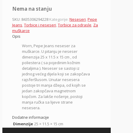
Nema na stanju
SKU:
8435306294228
Kategorije:
Neseseri
,
Pepe
Jeans
,
Torbice i neseseri
,
Torbice za odrasle
,
Za
muškarce
Opis
Worn, Pepe Jeans neseser za
muškarce. U pitanju je neseser
dimenzija 25 x 11.5 x 15 cm , od
poliestera ( sa pojedinim kožnim
detaljima ). Neseser se sastoji iz
jednog većeg dijela koji se zakopčava
rajsferšlusom. Unutar nesesera
postoje tri manja džepa, od kojih se
jedan zakopčava magnetnom
kopčom. Za lakše nošenje, postoji
manja ručka sa lijeve strane
nesesera.
Dodatne informacije
Dimenzije
25 × 11.5 × 15 cm