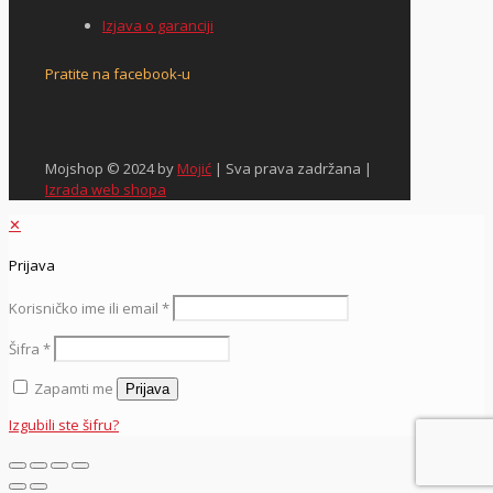
Izjava o garanciji
Pratite na facebook-u
Mojshop © 2024 by
Mojić
| Sva prava zadržana |
Izrada web shopa
✕
Prijava
Korisničko ime ili email
*
Šifra
*
Zapamti me
Prijava
Izgubili ste šifru?