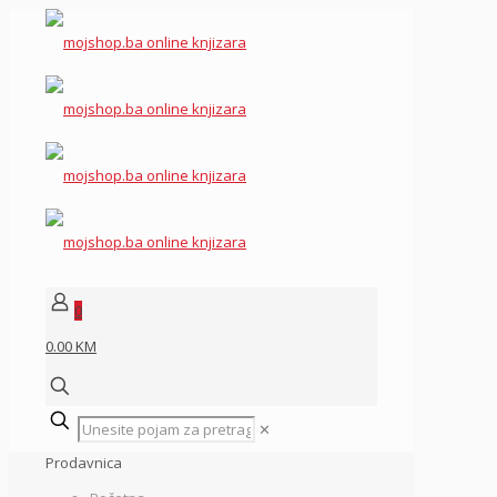
0
0.00 KM
✕
Prodavnica