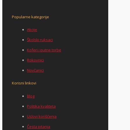
Popularne kategorije
Akcije
Školski ruksaci
Koferi i putne torbe
Rokovnici
Novčanici
Korisni linkovi
Blog
Politika kvaliteta
Uslovi korišćenja
Česta pitanja