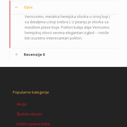
Opis
Verisssimo, metalna hemijska olovka u crnoj boji (
sa detaljima u boji srebra ). U pitanju je olovka sa
mastilom plave boje. Poklon kutija daje Verissimo
hemijskoj olovci veoma elegantan izgled – i može
biti izuzetno interesantan poklon.
Recenzije
0
Popularne kategorije
Akcije
Školski ruksaci
Koferi i putne torbe