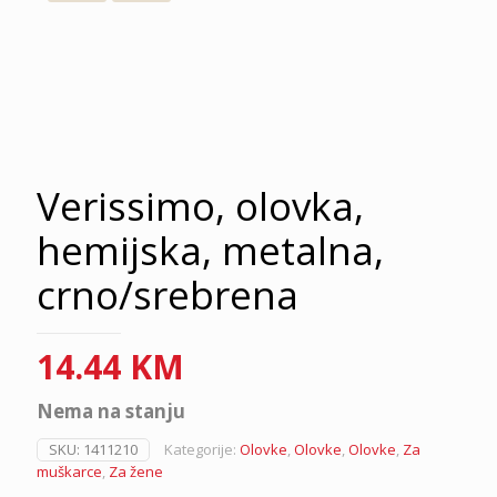
Verissimo, olovka,
hemijska, metalna,
crno/srebrena
14.44
KM
Nema na stanju
SKU:
1411210
Kategorije:
Olovke
,
Olovke
,
Olovke
,
Za
muškarce
,
Za žene