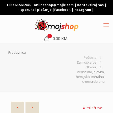
+387 66 586 946 |
onlineshop@mojic.com
|
Kontaktiraj nas
|
Isporuka i plaćanje
|
Facebook
|
Instagram
|
0
0.00 KM
Prodavnica
Početna
Za muškarce
Olovke
Verissimo, olovka,
hemijska, metalna,
crno/srebrena
Prikaži sve