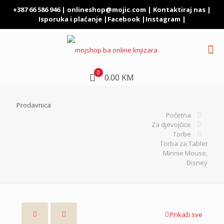
+387 66 586 946 |
onlineshop@mojic.com
|
Kontaktiraj nas
|
Isporuka i plaćanje
|
Facebook
|
Instagram
|
0
0.00 KM
Prodavnica
Početna
Za djevojčice
Torbe
Torba za Tablet
Minnie Mouse,
Disney
Prikaži sve