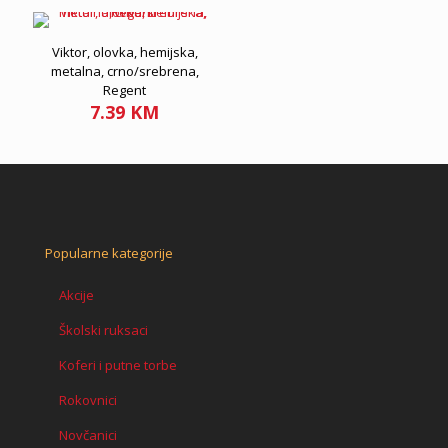
Viktor, olovka, hemijska,
metalna, crno/srebrena,
Regent
7.39
KM
Popularne kategorije
Akcije
Školski ruksaci
Koferi i putne torbe
Rokovnici
Novčanici