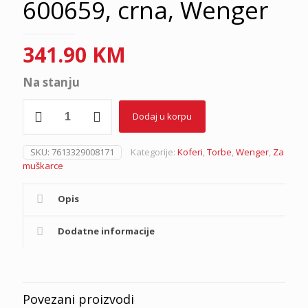
600659, crna, Wenger
341.90
KM
Na stanju
Torba
Dodaj u korpu
za
laptop
15.6"
SKU:
7613329008171
Kategorije:
Koferi
,
Torbe
,
Wenger
,
Za
sa
muškarce
točkićima
Granada
600659,
Opis
crna,
Wenger
Dodatne informacije
količina
Povezani proizvodi