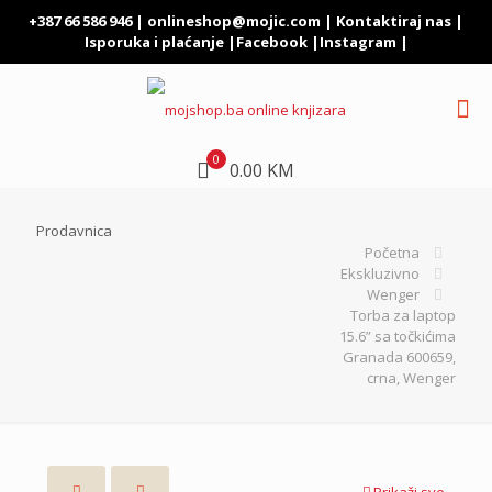
+387 66 586 946 |
onlineshop@mojic.com
|
Kontaktiraj nas
|
Isporuka i plaćanje
|
Facebook
|
Instagram
|
0
0.00 KM
Prodavnica
Početna
Ekskluzivno
Wenger
Torba za laptop
15.6” sa točkićima
Granada 600659,
crna, Wenger
Prikaži sve