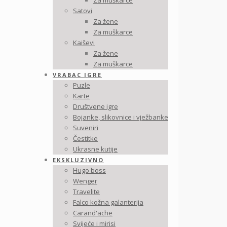
Za muškarce
Satovi
Za žene
Za muškarce
Kaiševi
Za žene
Za muškarce
VRABAC IGRE
Puzle
Karte
Društvene igre
Bojanke, slikovnice i vježbanke
Suveniri
Čestitke
Ukrasne kutije
EKSKLUZIVNO
,
Hugo boss
Wenger
Travelite
Falco kožna galanterija
Carand'ache
Svijeće i mirisi