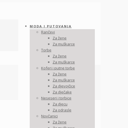
MODA I PUTOVANJA
Rančevi
Za žene
Za muškarce
Torbe
Za žene
Za muškarce
Koferi i putne torbe
Za žene
Za muškarce
Za djevojčice
Za dječake
Neseseri i torbice
Za djecu
Za odrasle
Novčanici
Za žene