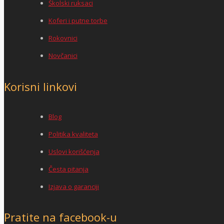
Školski ruksaci
Koferi i putne torbe
Rokovnici
Novčanici
Korisni linkovi
Blog
Politika kvaliteta
Uslovi korišćenja
Česta pitanja
Izjava o garanciji
Pratite na facebook-u