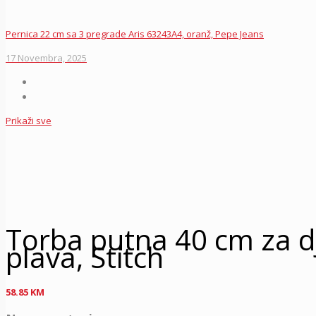
Pernica 22 cm sa 3 pregrade Aris 63243A4, oranž, Pepe Jeans
17 Novembra, 2025
Prikaži sve
Torba putna 40 cm za d
plava, Stitch
58.85
KM