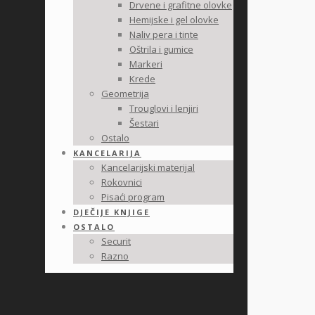
Drvene i grafitne olovke
Hemijske i gel olovke
Naliv pera i tinte
Oštrila i gumice
Markeri
Krede
Geometrija
Trouglovi i lenjiri
Šestari
Ostalo
KANCELARIJA
Kancelarijski materijal
Rokovnici
Pisaći program
DJEČIJE KNJIGE
OSTALO
Securit
Razno