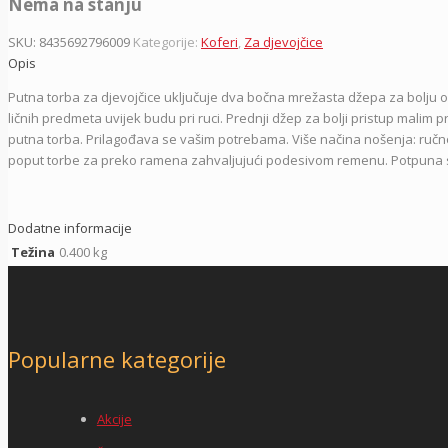
Nema na stanju
SKU:
8435692796009
Kategorije:
Koferi
,
Za djevojčice
Opis
Putna torba za djevojčice uključuje dva bočna mrežasta džepa za bolju or
ličnih predmeta uvijek budu pri ruci. Prednji džep za bolji pristup malim 
putna torba. Prilagođava se vašim potrebama.
Više načina nošenja: ručn
poput torbe za preko ramena zahvaljujući podesivom remenu. Potpuna slo
Dodatne informacije
Težina
0.400 kg
Popularne kategorije
Akcije