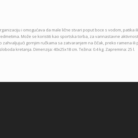
ganizaciju i omogućava da male lične stvari poput boce s vodom, patika il
predmetima.
Može se koristiti kao sportska torba, za vannastavne aktivnosti
o zahvaljujući gornjim ručkama sa zatvaranjem na čičak, preko ramena ili p
boda kretanja. Dimenzija: 40x25x18 cm. Težina: 0.4 kg. Zapremina: 25 l.