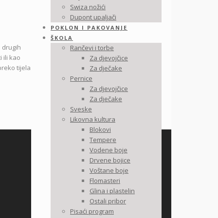
Swiza nožići
Dupont upaljači
POKLON I PAKOVANJE
ŠKOLA
i drugih
Rančevi i torbe
 ili kao
Za djevojčice
reko tijela
Za dječake
Pernice
Za djevojčice
Za dječake
Sveske
Likovna kultura
Blokovi
Tempere
Vodene boje
Drvene bojice
Voštane boje
Flomasteri
Glina i plastelin
Ostali pribor
Pisaći program