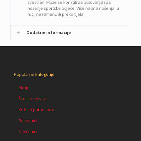
svestran. Može se koristiti za putovanja i za
nošenje sportske odjeće.
Više načina nošenja: u
ruci, na ramenu ili preko tijela.
Dodatne informacije
Popularne kategorije
Akcije
Školski ruksaci
Koferi i putne torbe
Rokovnici
Novčanici