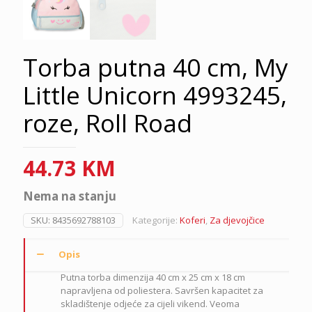
Torba putna 40 cm, My
Little Unicorn 4993245,
roze, Roll Road
44.73
KM
Nema na stanju
SKU:
8435692788103
Kategorije:
Koferi
,
Za djevojčice
Opis
Putna torba dimenzija 40 cm x 25 cm x 18 cm
napravljena od poliestera.
Savršen kapacitet za
skladištenje odjeće za cijeli vikend.
Veoma