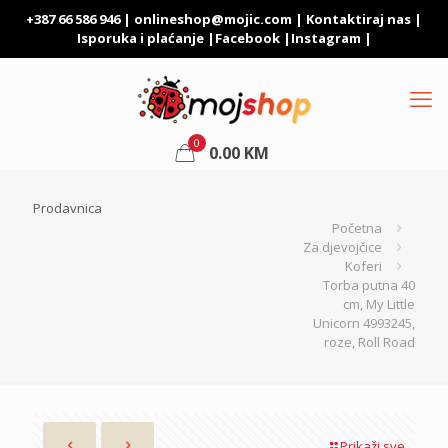
+387 66 586 946 |
onlineshop@mojic.com
|
Kontaktiraj nas
|
Isporuka i plaćanje
|
Facebook
|
Instagram
|
0
0.00
KM
Prodavnica
Početna
Za djevojčice
Koferi
Torba putna 40
cm, My Little
Unicorn 4993245,
roze, Roll Road
Prikaži sve