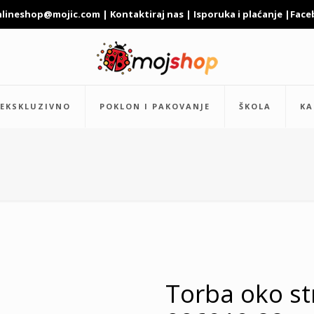
nlineshop@mojic.com
|
Kontaktiraj nas
|
Isporuka i plaćanje
|
Face
EKSKLUZIVNO
POKLON I PAKOVANJE
ŠKOLA
KA
Torba oko st