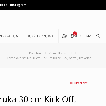
book
|
Instagram
|
0
0.00 KM
NCELARIJA
DJEČIJE KNJIGE
OSTALO
Početna
Za muškarce
Torbe
Torba oko struka 30 cm Kick Off, 006919-22, petrol, Travelite
Prikaži sve
ruka 30 cm Kick Off,