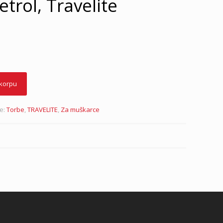
trol, Travelite
 korpu
je:
Torbe
,
TRAVELITE
,
Za muškarce